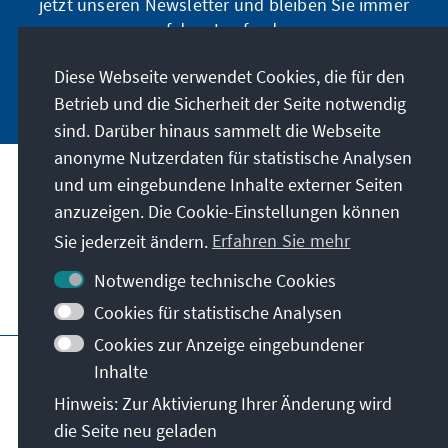
jetzt unseren Newsletter und bleiben Sie immer
auf dem Laufenden.
Diese Webseite verwendet Cookies, die für den
Jetzt abonnieren
Betrieb und die Sicherheit der Seite notwendig
sind. Darüber hinaus sammelt die Webseite
anonyme Nutzerdaten für statistische Analysen
und um eingebundene Inhalte externer Seiten
Unser Auftrag
anzuzeigen. Die Cookie-Einstellungen können
Sie jederzeit ändern.
Erfahren Sie mehr
Kontakt
Notwendige technische Cookies
Weitere Angebote der Stiftung
Cookies für statistische Analysen
Cookies zur Anzeige eingebundener
Impressum
Datenschutz
Inhalte
Nutzungsbedingungen
Hinweis: Zur Aktivierung Ihrer Änderung wird
Erklärung zur Barrierefreiheit
Barriere melden
die Seite neu geladen
Sitemap