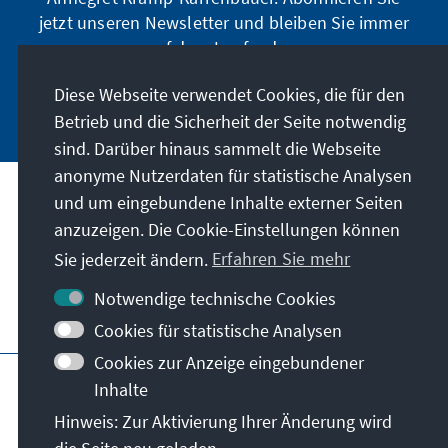
jetzt unseren Newsletter und bleiben Sie immer
auf dem Laufenden.
Diese Webseite verwendet Cookies, die für den
Jetzt abonnieren
Betrieb und die Sicherheit der Seite notwendig
sind. Darüber hinaus sammelt die Webseite
anonyme Nutzerdaten für statistische Analysen
und um eingebundene Inhalte externer Seiten
Unser Auftrag
anzuzeigen. Die Cookie-Einstellungen können
Sie jederzeit ändern.
Erfahren Sie mehr
Kontakt
Notwendige technische Cookies
Weitere Angebote der Stiftung
Cookies für statistische Analysen
Cookies zur Anzeige eingebundener
Impressum
Datenschutz
Inhalte
Nutzungsbedingungen
Hinweis: Zur Aktivierung Ihrer Änderung wird
Erklärung zur Barrierefreiheit
Barriere melden