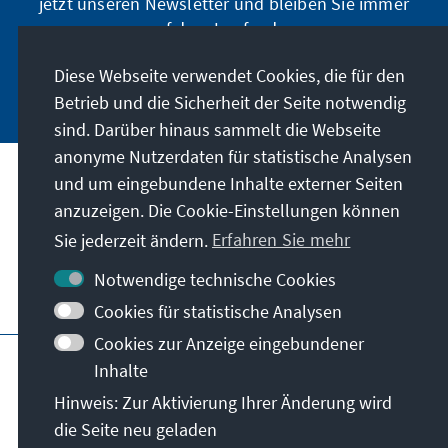
jetzt unseren Newsletter und bleiben Sie immer
auf dem Laufenden.
Diese Webseite verwendet Cookies, die für den
Jetzt abonnieren
Betrieb und die Sicherheit der Seite notwendig
sind. Darüber hinaus sammelt die Webseite
anonyme Nutzerdaten für statistische Analysen
und um eingebundene Inhalte externer Seiten
Unser Auftrag
anzuzeigen. Die Cookie-Einstellungen können
Sie jederzeit ändern.
Erfahren Sie mehr
Kontakt
Notwendige technische Cookies
Weitere Angebote der Stiftung
Cookies für statistische Analysen
Cookies zur Anzeige eingebundener
Impressum
Datenschutz
Inhalte
Nutzungsbedingungen
Hinweis: Zur Aktivierung Ihrer Änderung wird
Erklärung zur Barrierefreiheit
Barriere melden
die Seite neu geladen
Sitemap