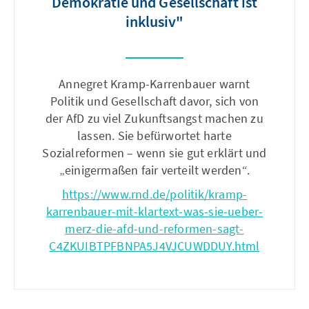
Demokratie und Gesellschaft ist
inklusiv"
Annegret Kramp-Karrenbauer warnt
Politik und Gesellschaft davor, sich von
der AfD zu viel Zukunftsangst machen zu
lassen. Sie befürwortet harte
Sozialreformen – wenn sie gut erklärt und
„einigermaßen fair verteilt werden“.
https://www.rnd.de/politik/kramp-
karrenbauer-mit-klartext-was-sie-ueber-
merz-die-afd-und-reformen-sagt-
C4ZKUIBTPFBNPA5J4VJCUWDDUY.html