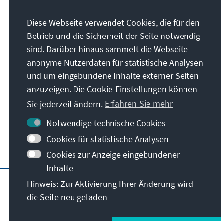
Unser Auftrag
Diese Webseite verwendet Cookies, die für den
Die Konrad-Adenauer-Stiftung setzt sich
Betrieb und die Sicherheit der Seite notwendig
national und international durch politische
sind. Darüber hinaus sammelt die Webseite
Bildung für Frieden, Freiheit und
anonyme Nutzerdaten für statistische Analysen
Gerechtigkeit ein. Wir fördern und bewahren
und um eingebundene Inhalte externer Seiten
freiheitliche Demokratie, die Soziale
anzuzeigen. Die Cookie-Einstellungen können
Marktwirtschaft und die Entwicklung und
Sie jederzeit ändern.
Erfahren Sie mehr
Festigung des Wertekonsenses.
Notwendige technische Cookies
Unser Auftrag
Cookies für statistische Analysen
Cookies zur Anzeige eingebundener
Inhalte
Impressum
Datenschutz
Nutzungsbedin
Hinweis: Zur Aktivierung Ihrer Änderung wird
die Seite neu geladen