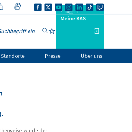
Einloggen
Meine KAS
Standorte
Presse
Über uns
n
).
icherweise wurde der