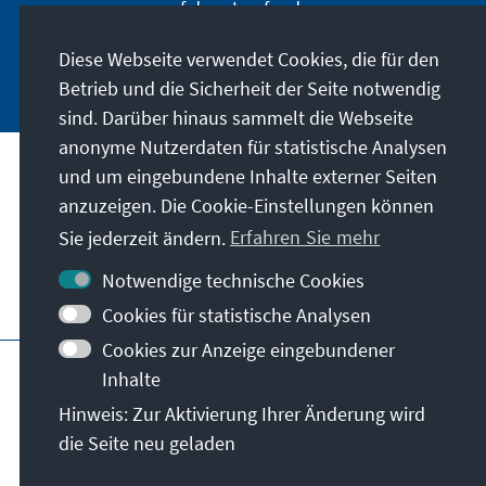
auf dem Laufenden.
Diese Webseite verwendet Cookies, die für den
Jetzt abonnieren
Betrieb und die Sicherheit der Seite notwendig
sind. Darüber hinaus sammelt die Webseite
anonyme Nutzerdaten für statistische Analysen
und um eingebundene Inhalte externer Seiten
Unser Auftrag
anzuzeigen. Die Cookie-Einstellungen können
Sie jederzeit ändern.
Erfahren Sie mehr
Kontakt
Notwendige technische Cookies
Weitere Angebote der Stiftung
Cookies für statistische Analysen
Cookies zur Anzeige eingebundener
Impressum
Datenschutz
Inhalte
Nutzungsbedingungen
Hinweis: Zur Aktivierung Ihrer Änderung wird
Erklärung zur Barrierefreiheit
Barriere melden
die Seite neu geladen
Sitemap
© Konrad-Adenauer-Stiftung e.V. 2026