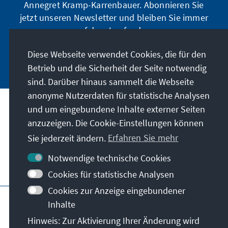
Annegret Kramp-Karrenbauer. Abonnieren Sie
jetzt unseren Newsletter und bleiben Sie immer
auf dem Laufenden.
Diese Webseite verwendet Cookies, die für den
Jetzt abonnieren
Betrieb und die Sicherheit der Seite notwendig
sind. Darüber hinaus sammelt die Webseite
anonyme Nutzerdaten für statistische Analysen
und um eingebundene Inhalte externer Seiten
Unser Auftrag
anzuzeigen. Die Cookie-Einstellungen können
Sie jederzeit ändern.
Erfahren Sie mehr
Kontakt
Notwendige technische Cookies
Weitere Angebote der Stiftung
Cookies für statistische Analysen
Cookies zur Anzeige eingebundener
Impressum
Datenschutz
Inhalte
Nutzungsbedingungen
Hinweis: Zur Aktivierung Ihrer Änderung wird
Erklärung zur Barrierefreiheit
Barriere melden