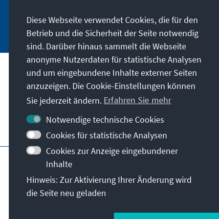
Diese Webseite verwendet Cookies, die für den
Jetzt abonnieren
Betrieb und die Sicherheit der Seite notwendig
sind. Darüber hinaus sammelt die Webseite
anonyme Nutzerdaten für statistische Analysen
und um eingebundene Inhalte externer Seiten
Unser Auftrag
anzuzeigen. Die Cookie-Einstellungen können
Sie jederzeit ändern.
Erfahren Sie mehr
Kontakt
Notwendige technische Cookies
Weitere Angebote der Stiftung
Cookies für statistische Analysen
Cookies zur Anzeige eingebundener
Impressum
Datenschutz
Inhalte
Nutzungsbedingungen
Hinweis: Zur Aktivierung Ihrer Änderung wird
Erklärung zur Barrierefreiheit
Barriere melden
die Seite neu geladen
Sitemap
© Konrad-Adenauer-Stiftung e.V. 2026