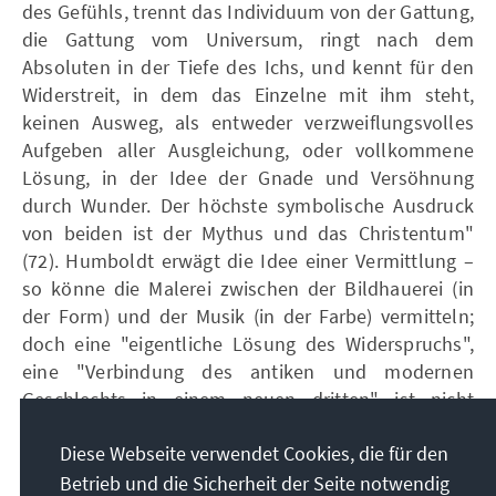
des Gefühls, trennt das Individuum von der Gattung,
die Gattung vom Universum, ringt nach dem
Absoluten in der Tiefe des Ichs, und kennt für den
Widerstreit, in dem das Einzelne mit ihm steht,
keinen Ausweg, als entweder verzweiflungsvolles
Aufgeben aller Ausgleichung, oder vollkommene
Lösung, in der Idee der Gnade und Versöhnung
durch Wunder. Der höchste symbolische Ausdruck
von beiden ist der Mythus und das Christentum"
(72). Humboldt erwägt die Idee einer Vermittlung –
so könne die Malerei zwischen der Bildhauerei (in
der Form) und der Musik (in der Farbe) vermitteln;
doch eine "eigentliche Lösung des Widerspruchs",
eine "Verbindung des antiken und modernen
Geschlechts in einem neuen dritten" ist nicht
möglich. – Ähnlich sieht es, wenige Jahre später,
Diese Webseite verwendet Cookies, die für den
Schleiermacher in seiner "Weihnachtsfeier" (1806).
Leonhardt, das pietistische Jugend-Ich des Autors,
Betrieb und die Sicherheit der Seite notwendig