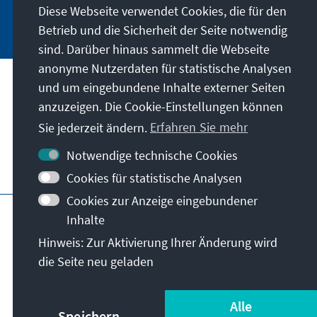
Diese Webseite verwendet Cookies, die für den
Jetzt abonnieren
Betrieb und die Sicherheit der Seite notwendig
sind. Darüber hinaus sammelt die Webseite
anonyme Nutzerdaten für statistische Analysen
und um eingebundene Inhalte externer Seiten
Unser Auftrag
anzuzeigen. Die Cookie-Einstellungen können
Sie jederzeit ändern.
Erfahren Sie mehr
Kontakt
Notwendige technische Cookies
Weitere Angebote der Stiftung
Cookies für statistische Analysen
Cookies zur Anzeige eingebundener
Impressum
Datenschutz
Inhalte
Nutzungsbedingungen
Hinweis: Zur Aktivierung Ihrer Änderung wird
Erklärung zur Barrierefreiheit
Barriere melden
die Seite neu geladen
Sitemap
© Konrad-Adenauer-Stiftung e.V. 2026
Alle
Speichern