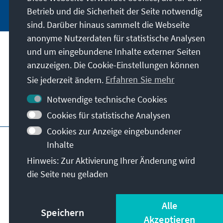
Jetzt abonnieren
Betrieb und die Sicherheit der Seite notwendig
sind. Darüber hinaus sammelt die Webseite
anonyme Nutzerdaten für statistische Analysen
und um eingebundene Inhalte externer Seiten
Unser Auftrag
anzuzeigen. Die Cookie-Einstellungen können
Sie jederzeit ändern.
Erfahren Sie mehr
Kontakt
Notwendige technische Cookies
Weitere Angebote der Stiftung
Cookies für statistische Analysen
Cookies zur Anzeige eingebundener
Impressum
Datenschutz
Inhalte
Nutzungsbedingungen
Hinweis: Zur Aktivierung Ihrer Änderung wird
Erklärung zur Barrierefreiheit
Barriere melden
die Seite neu geladen
Sitemap
© Konrad-Adenauer-Stiftung e.V. 2026
Alle
Speichern
Akzeptieren