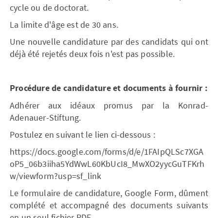
cycle ou de doctorat.
La limite d'âge est de 30 ans.
Une nouvelle candidature par des candidats qui ont
déjà été rejetés deux fois n'est pas possible.
Procédure de candidature et documents à fournir :
Adhérer aux idéaux promus par la Konrad-
Adenauer-Stiftung.
Postulez en suivant le lien ci-dessous :
https://docs.google.com/forms/d/e/1FAIpQLSc7XGA
oP5_06b3iiha5YdWwL60KbUcI8_MwXO2yycGuTFKrh
w/viewform?usp=sf_link
Le formulaire de candidature, Google Form, dûment
complété et accompagné des documents suivants
en un seul fichier PDF.