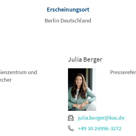
Erscheinungsort
Berlin Deutschland
Julia Berger
dienzentrum und
Presserefe
echer
julia.berger@kas.de
+49 30 26996-3272