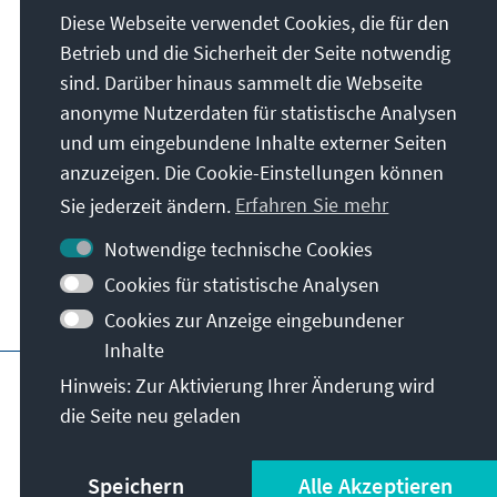
Diese Webseite verwendet Cookies, die für den
Die Konrad-Adenauer-Stiftung setzt sich
Betrieb und die Sicherheit der Seite notwendig
national und international durch politische
sind. Darüber hinaus sammelt die Webseite
Bildung für Frieden, Freiheit und
anonyme Nutzerdaten für statistische Analysen
Gerechtigkeit ein. Wir fördern und bewahren
und um eingebundene Inhalte externer Seiten
freiheitliche Demokratie, die Soziale
anzuzeigen. Die Cookie-Einstellungen können
Marktwirtschaft und die Entwicklung und
Sie jederzeit ändern.
Erfahren Sie mehr
Festigung des Wertekonsenses.
Notwendige technische Cookies
Unser Auftrag
Cookies für statistische Analysen
Cookies zur Anzeige eingebundener
Inhalte
Impressum
Datenschutz
Nutzungsbedin
Hinweis: Zur Aktivierung Ihrer Änderung wird
die Seite neu geladen
Speichern
Alle Akzeptieren