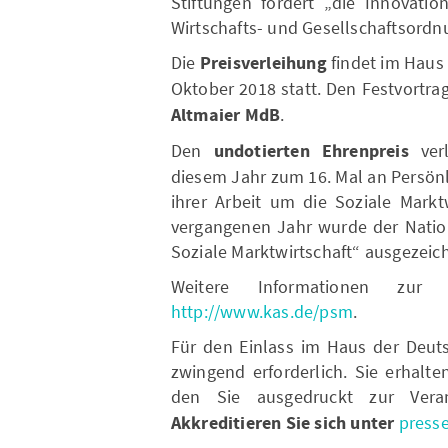
Stiftungen fördert „die Innovatio
Wirtschafts- und Gesellschaftsordn
Die
Preisverleihung
findet im Haus 
Oktober 2018 statt. Den Festvortra
Altmaier MdB
.
Den
undotierten Ehrenpreis
verl
diesem Jahr zum 16. Mal an Persönli
ihrer Arbeit um die Soziale Markt
vergangenen Jahr wurde der Natio
Soziale Marktwirtschaft“ ausgezeic
Weitere Informationen zur 
http://www.kas.de/psm
.
Für den Einlass im Haus der Deuts
zwingend erforderlich. Sie erhalt
den Sie ausgedruckt zur Vera
Akkreditieren Sie sich unter
press