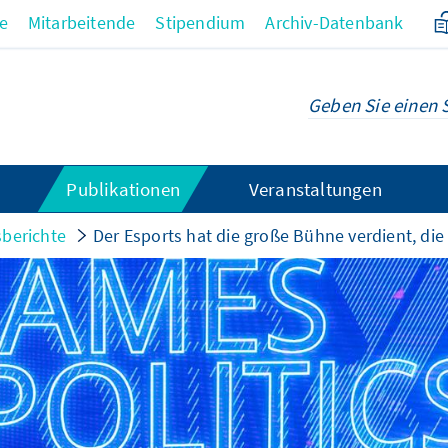
re
Mitarbeitende
Stipendium
Archiv-Datenbank
Publikationen
Veranstaltungen
sberichte
Der Esports hat die große Bühne verdient, di