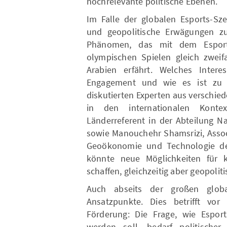
hochrelevante politische Ebenen.
Im Falle der globalen Esports-Sze
und geopolitische Erwägungen zu 
Phänomen, das mit dem Espor
olympischen Spielen gleich zweif
Arabien erfährt. Welches Inter
Engagement und wie es ist zu 
diskutierten Experten aus verschie
in den internationalen Kontex
Länderreferent in der Abteilung N
sowie Manouchehr Shamsrizi, Assoc
Geoökonomie und Technologie de
könnte neue Möglichkeiten für k
schaffen, gleichzeitig aber geopoli
Auch abseits der großen globa
Ansatzpunkte. Dies betrifft vo
Förderung: Die Frage, wie Esports
werden soll, bedarf politischer 