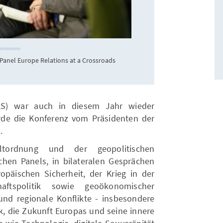
Kas
anel Europe Relations at a Crossroads
Bilaterales Gespr
Kramp-
KAS) war auch in diesem Jahr wieder
rde die Konferenz vom Präsidenten der
l
.
ordnung und der geopolitischen
hen Panels, in bilateralen Gesprächen
päischen Sicherheit, der Krieg in der
aftspolitik sowie geoökonomischer
und regionale Konflikte - insbesondere
k, die Zukunft Europas und seine innere