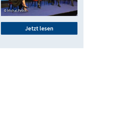
Michal Petrík
Jetzt lesen
äch von der Vorsitzenden der Konrad-Adenauer-Stiftung Annegret
Karrenbauer und dem bulg. Politologen Ivan Krastev