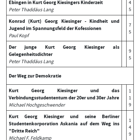
Ebingen in Kurt Georg Kiesingers Kinderzeit
4
5
Peter Thaddäus Lang
Konrad (Kurt) Georg Kiesinger - Kindheit und
7
Jugend im Spannungsfeld der Kofessionen
5
Paul Kopf
Der junge Kurt Georg Kiesinger als
9
Gelegenheitsdichter
5
Peter Thaddäus Lang
Der Weg zur Demokratie
Kurt Georg Kiesinger und das
1
Verbindungsstudententum der 20er und 30er Jahre
1
9
Michael Hochgeschwender
Kurt Georg Kiesinger und seine Berliner
1
Studentenkorporation Askania auf dem Weg ins
4
"Dritte Reich"
9
Michael F. Feldkamp