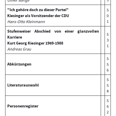
Oliver Bange
"Ich gehöre doch zu dieser Partei"
5
Kiesinger als Vorsitzender der CDU
0
1
Hans-Otto Kleinmann
Stufenweiser Abschied von einer glanzvollen
5
Karriere
3
Kurt Georg Kiesinger 1969-1988
1
Andreas Grau
5
Abkürzungen
5
6
5
Literaturauswahl
5
8
5
Personenregister
6
2