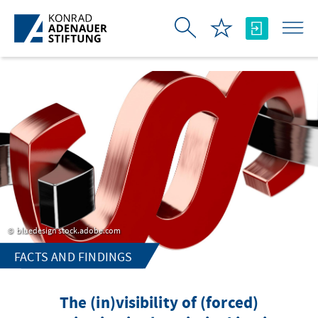
Skip to Main Content
bluedesign stock.adobe.com
FACTS AND FINDINGS
The (in)visibility of (forced)