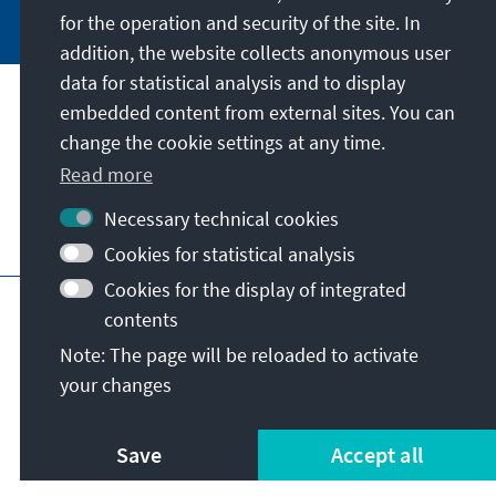
for the operation and security of the site. In
addition, the website collects anonymous user
data for statistical analysis and to display
Our mission
embedded content from external sites. You can
change the cookie settings at any time.
Contact
Read more
Necessary technical cookies
Further offers of the foundation
Cookies for statistical analysis
Cookies for the display of integrated
Imprint
Data protection
Terms of use
contents
Declaration on accessibility
Note: The page will be reloaded to activate
Report an accessibility issue
Sitemap
your changes
© Konrad-Adenauer-Stiftung e.V. 2026
Save
Accept all