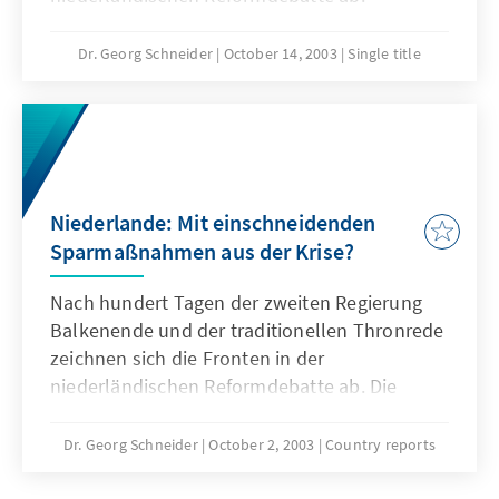
Dr. Georg Schneider
October 14, 2003
Single title
Niederlande: Mit einschneidenden
Sparmaßnahmen aus der Krise?
Nach hundert Tagen der zweiten Regierung
Balkenende und der traditionellen Thronrede
zeichnen sich die Fronten in der
niederländischen Reformdebatte ab. Die
zweite Regierung des niederländischen
Christdemokraten Jan Peter Balkenende hat
Dr. Georg Schneider
October 2, 2003
Country reports
mit einer gravierenden Wirtschaftskrise zu
kämpfen. Dabei versucht Den Haag im