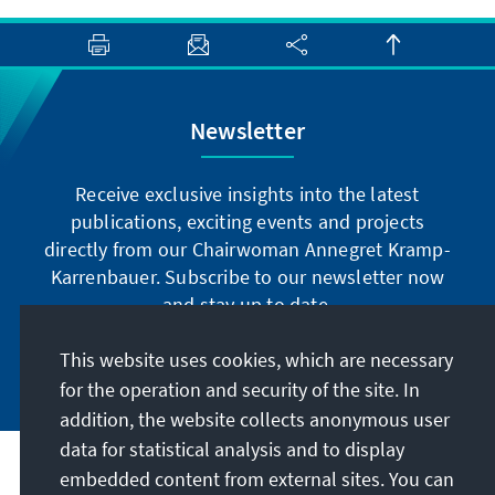
Gegensatz zu anderen europäischen
Regierungen, durch einschneidende Reformen
und Sparmaßnahmen bei gleichzeitiger
Einhaltung der europäischen
Newsletter
Stabilitätskriterien den Weg aus der Krise zu
finden. Doch nach der Veröffentlichung des
genauen Reformprogramms der
Receive exclusive insights into the latest
christdemokratisch-liberalen Regierung im
publications, exciting events and projects
Laufe der ersten hundert Tage ihrer Amtszeit
directly from our Chairwoman Annegret Kramp-
und in der traditionellen Thronrede formiert
Karrenbauer. Subscribe to our newsletter now
sich der Widerstand bei Opposition und
and stay up to date.
Gewerkschaften. Angesichts des
angekündigten Widerstandes ist noch
This website uses cookies, which are necessary
Subscribe now
ungewiss, wie viel von dem ehrgeizigen
for the operation and security of the site. In
Programm tatsächlich umgesetzt werden
addition, the website collects anonymous user
kann, denn noch sind wesentliche
data for statistical analysis and to display
Reformmaßnahmen allenfalls
Our mission
embedded content from external sites. You can