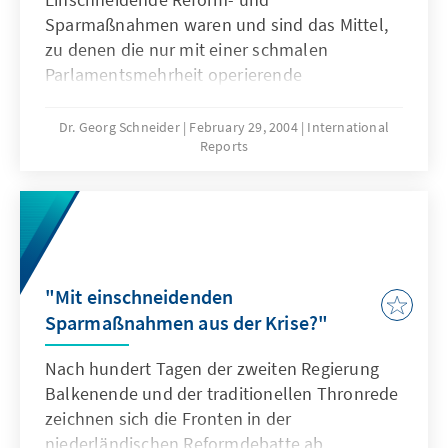
Sparmaßnahmen waren und sind das Mittel,
zu denen die nur mit einer schmalen
Parlamentsmehrheit operierende
niederländische Regierung des
Christdemokraten Balkenende griff und noch
Dr. Georg Schneider
February 29, 2004
International
Reports
greifen wird, um die schweren wirtschafts-
und sozialpolitischen Probleme zu lösen, vor
denen die Niederlande seit über einem Jahr
stehen und deren Ende so schnell kaum
absehbar ist.
"Mit einschneidenden
Sparmaßnahmen aus der Krise?"
Nach hundert Tagen der zweiten Regierung
Balkenende und der traditionellen Thronrede
zeichnen sich die Fronten in der
niederländischen Reformdebatte ab.