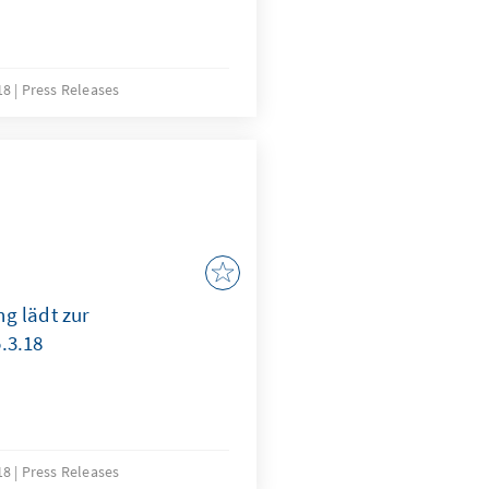
18
Press Releases
g lädt zur
.3.18
18
Press Releases