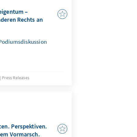
eigentum –
nderen Rechts an
 Podiumsdiskussion
Press Releases
cen. Perspektiven.
 dem Vormarsch.