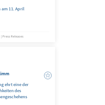
 am 11. April
8
Press Releases
Flimm
g ehrt eine der
hkeiten des
nengeschehens