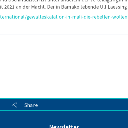
eit 2021 an der Macht. Der in Bamako lebende Ulf Laessing 
nternational/gewalteskalation-in-mali-die-rebellen-wolle
Share
Newsletter