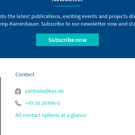
into the latest publications, exciting events and projects 
mp-Karrenbauer. Subscribe to our newsletter now and sta
Subscribe now
Contact
zentrale@kas.de
+49 30 26996-0
All contact options at a glance