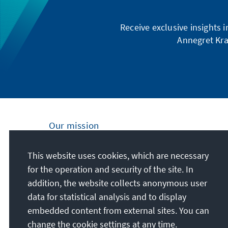
Receive exclusive insights 
Annegret Kra
Our mission
Nationally and internationally, the Konrad
This website uses cookies, which are necessary
Adenauer Foundation is committed to
for the operation and security of the site. In
achieving and maintaining peace, freedom
addition, the website collects anonymous user
and justice through political education. We
data for statistical analysis and to display
promote and preserve free democracy, the
embedded content from external sites. You can
social market economy, and the
change the cookie settings at any time.