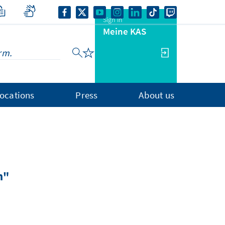
Sign in
Meine KAS
ocations
Press
About us
n"