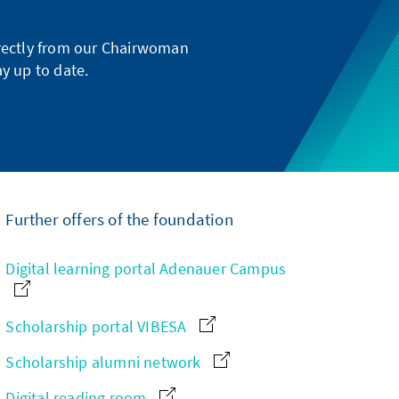
directly from our Chairwoman
y up to date.
Further offers of the foundation
Digital learning portal Adenauer Campus
Scholarship portal VIBESA
Scholarship alumni network
Digital reading room