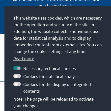
and stay up to date.
This website uses cookies, which are necessary
Subscribe now
for the operation and security of the site. In
addition, the website collects anonymous user
data for statistical analysis and to display
Our mission
embedded content from external sites. You can
change the cookie settings at any time.
Contact
Read more
Necessary technical cookies
Further offers of the foundation
Cookies for statistical analysis
Cookies for the display of integrated
Imprint
Data protection
Terms of use
contents
Declaration on accessibility
Note: The page will be reloaded to activate
Report an accessibility issue
Sitemap
your changes
© Konrad-Adenauer-Stiftung e.V. 2026