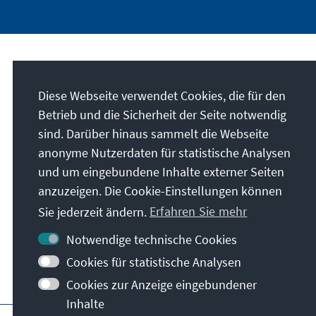
Unser Auftrag
Diese Webseite verwendet Cookies, die für den
Die Konrad-Adenauer-Stiftung setzt sich
Betrieb und die Sicherheit der Seite notwendig
national und international durch politische
sind. Darüber hinaus sammelt die Webseite
Bildung für Frieden, Freiheit und
anonyme Nutzerdaten für statistische Analysen
Gerechtigkeit ein. Wir fördern und bewahren
und um eingebundene Inhalte externer Seiten
freiheitliche Demokratie, die Soziale
anzuzeigen. Die Cookie-Einstellungen können
Marktwirtschaft und die Entwicklung und
Sie jederzeit ändern.
Erfahren Sie mehr
Festigung des Wertekonsenses.
Notwendige technische Cookies
Unser Auftrag
Cookies für statistische Analysen
Cookies zur Anzeige eingebundener
Inhalte