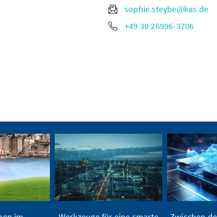
sophie.steybe@kas.de
+49 30 26996-3706
en im
Werkzeuge für eine smarte
Zwischen de