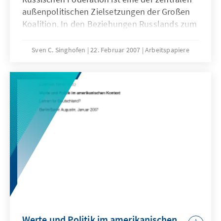
außenpolitischen Zielsetzungen der Großen
Koalition. In den Beziehungen Russlands zum
Westen ist aber seit einiger Zeit ein Wandel zu
einer Politik festzustellen, die zur gleichen
Sven C. Singhofen
22. Februar 2007
Arbeitspapiere
Zeit eine Partnerschaft mit dem Westen und
eine kompetitive Politik verfolgt. Zugleich hat
sich Russland im Inneren zu einem
bürokratisch-autoritären System entwickelt.
Dies stellt den Westen, wie auch Deutschland
und Europa, vor die Herausforderung, die
Russlandpolitik den veränderten
Rahmenbedingungen anzupassen. Nach dem
Regierungswechsel im November 2005 leitete
die Bundesregierung unter Bundeskanzlerin
Merkel daher einen Politikwechsel in Form
einer Akzentverlagerung in der, nach wie vor
als „strategisch“ bezeichneten, Partnerschaft
Werte und Politik im amerikanischen