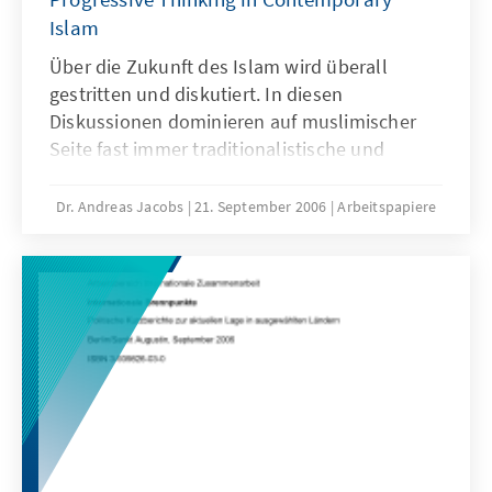
Islam
Über die Zukunft des Islam wird überall
gestritten und diskutiert. In diesen
Diskussionen dominieren auf muslimischer
Seite fast immer traditionalistische und
islamistische Stimmen und Argumente.
Progressive Denker spielen im
Dr. Andreas Jacobs
21. September 2006
Arbeitspapiere
innerislamischen Diskurs über den Islam
kaum eine Rolle. Das vorliegende
Arbeitspapier nennt die Akteure, Methoden
und Themen des Reformislam und diskutiert
seine Chancen und Grenzen. Es argumentiert,
dass reformislamisches Denken kein
Allheilmittel für Integrationsprobleme und
auch keine Wunderwaffe gegen den
islamistischen Terror ist. Reformislam kann
aber einen wichtigen Beitrag dazu leisten, den