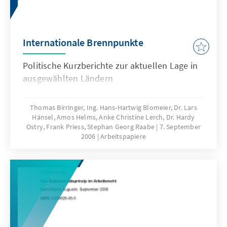
Islam flexibel mit den Herausforderungen der
Moderne zu versöhnen ohne dabei alle
Kontinuitäten zur islamischen Tradition zu
Internationale Brennpunkte
leugnen.
Politische Kurzberichte zur aktuellen Lage in
ausgewählten Ländern
Thomas Birringer, Ing. Hans-Hartwig Blomeier, Dr. Lars
Hänsel, Amos Helms, Anke Christine Lerch, Dr. Hardy
Ostry, Frank Priess, Stephan Georg Raabe
7. September
2006
Arbeitspapiere