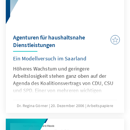
notwendig ist, welche Rückschlüsse können
aus den Erfahrungen in den USA gezogen
werden?
Agenturen für haushaltsnahe
Dienstleistungen
Ein Modellversuch im Saarland
Höheres Wachstum und geringere
Arbeitslosigkeit stehen ganz oben auf der
Agenda des Koalitionsvertrags von CDU, CSU
und SPD. Einer von mehreren wichtigen
Impulsen für Wachstum und Beschäftigung
soll von einer stärkeren Förderung
Dr. Regina Görner
20. Dezember 2006
Arbeitspapiere
haushaltsnaher Dienstleistungen ausgehen.
Die Konrad-Adenauer-Stiftung stellt mit
diesem Arbeitspapier der früheren