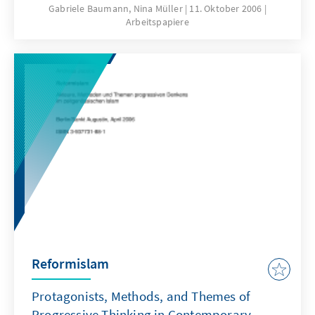
gelangen? Die Vergangenheitsbewältigung
Gabriele Baumann, Nina Müller
11. Oktober 2006
Arbeitspapiere
der Länder Mittelost- und Südosteuropas darf
dabei nicht aus ihrem jeweiligen nationalen
Kontext gerissen werden.
Reformislam
Protagonists, Methods, and Themes of
Progressive Thinking in Contemporary