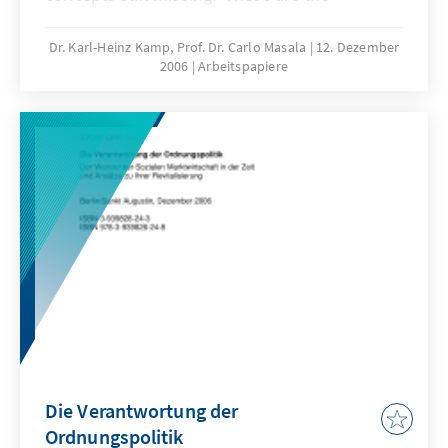
questions, which, on the basis of six central
fields in German foreign and security policy,
Dr. Karl-Heinz Kamp, Prof. Dr. Carlo Masala
12. Dezember
2006
Arbeitspapiere
are considered in this paper.
Die Verantwortung der
Ordnungspolitik