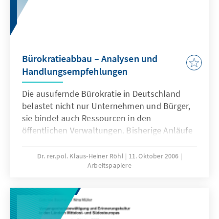
Wirtschaftsordnungspolitik.
Bürokratieabbau – Analysen und
Handlungsempfehlungen
Die ausufernde Bürokratie in Deutschland
belastet nicht nur Unternehmen und Bürger,
sie bindet auch Ressourcen in den
öffentlichen Verwaltungen. Bisherige Anläufe
zum Bürokratieabbau sind allenfalls von
Teilerfolgen gekrönt gewesen;insgesamt hat
Dr. rer.pol. Klaus-Heiner Röhl
11. Oktober 2006
Arbeitspapiere
die Belastung weiter zugenommen. Ein
wirksames Vorgehen zur Reduktion der
Bürokratiekosten kann sich nicht in der
Sammlung von Einzelmaßnahmen
erschöpfen.