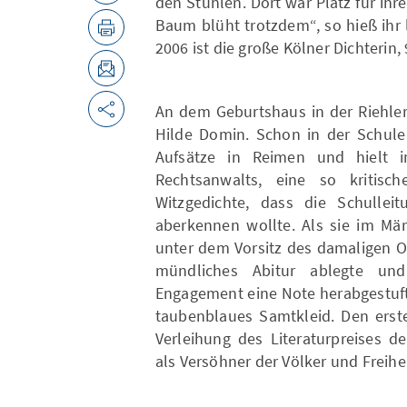
den Stühlen. Dort war Platz für ih
Baum blüht trotzdem“, so hieß ihr 
2006 ist die große Kölner Dichterin, 
An dem Geburtshaus in der Riehler
Hilde Domin. Schon in der Schule 
Aufsätze in Reimen und hielt i
Rechtsanwalts, eine so kritisc
Witzgedichte, dass die Schullei
aberkennen wollte. Als sie im M
unter dem Vorsitz des damaligen O
mündliches Abitur ablegte un
Engagement eine Note herabgestuft 
taubenblaues Samtkleid. Den erste
Verleihung des Literaturpreises d
als Versöhner der Völker und Freihe