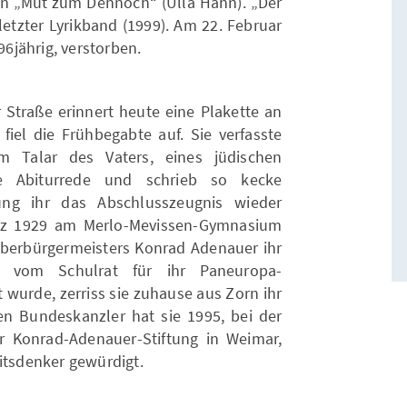
ren „Mut zum Dennoch“ (Ulla Hahn). „Der
letzter Lyrikband (1999). Am 22. Februar
96jährig, verstorben.
 Straße erinnert heute eine Plakette an
fiel die Frühbegabte auf. Sie verfasste
m Talar des Vaters, eines jüdischen
he Abiturrede und schrieb so kecke
tung ihr das Abschlusszeugnis wieder
ärz 1929 am Merlo-Mevissen-Gymnasium
berbürgermeisters Konrad Adenauer ihr
d vom Schulrat für ihr Paneuropa-
wurde, zerriss sie zuhause aus Zorn ihr
n Bundeskanzler hat sie 1995, bei der
er Konrad-Adenauer-Stiftung in Weimar,
itsdenker gewürdigt.