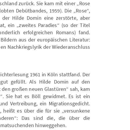
schland zurück. Sie kam mit einer „Rose
gelobten Debütbandes, 1959). Die „Rose“,
 der Hilde Domin eine zerstörte, aber
, ein „zweites Paradies“ (so der Titel
sonderlich erfolgreichen Romans) fand.
Bildern aus der europäischen Literatur:
hen Nachkriegslyrik der Wiederanschluss
Dichterlesung 1961 in Köln stattfand. Der
ut gefüllt. Als Hilde Domin auf den
it den großen neuen Glastüren“ sah, kam
“. Sie hat es Böll gewidmet. Es ist ein
d Vertreibung, ein Migrationsgedicht.
 heißt es über die für sie „versunkene
nderen“: Das sind die, die über die
eimatsuchenden hinweggehen.