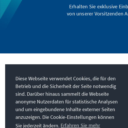
Erhalten Sie exklusive Ein
von unserer Vorsitzenden A
Unser Auftrag
Diese Webseite verwendet Cookies, die für den
Die Konrad-Adenauer-Stiftung setzt sich
Betrieb und die Sicherheit der Seite notwendig
national und international durch politische
sind. Darüber hinaus sammelt die Webseite
Bildung für Frieden, Freiheit und
anonyme Nutzerdaten für statistische Analysen
Gerechtigkeit ein. Wir fördern und bewahren
und um eingebundene Inhalte externer Seiten
freiheitliche Demokratie, die Soziale
anzuzeigen. Die Cookie-Einstellungen können
Marktwirtschaft und die Entwicklung und
Sie jederzeit ändern.
Erfahren Sie mehr
Festigung des Wertekonsenses.