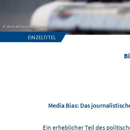
stock.adobe.com/Goss Vitalij
EINZELTITEL
Bi
Media Bias: Das journalistisc
Ein erheblicher Teil des politis