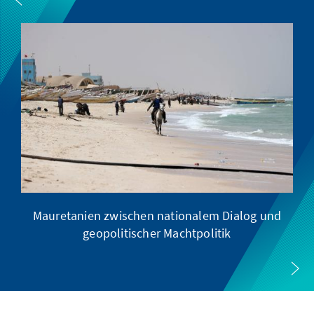
Mauretanien zwischen nationalem Dialog und
R
geopolitischer Machtpolitik