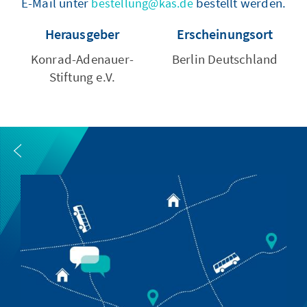
E-Mail unter
bestellt werden.
bestellung@kas.de
Herausgeber
Erscheinungsort
Konrad-Adenauer-
Berlin Deutschland
Stiftung e.V.