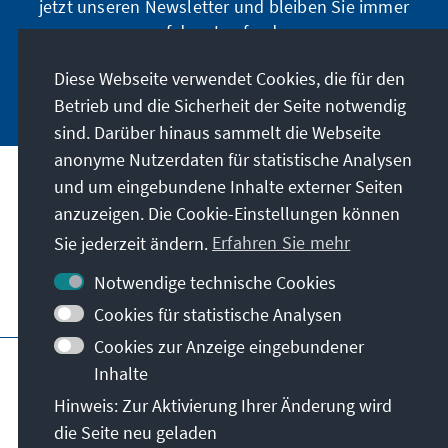
jetzt unseren Newsletter und bleiben Sie immer
auf dem Laufenden.
Diese Webseite verwendet Cookies, die für den
Jetzt abonnieren
Betrieb und die Sicherheit der Seite notwendig
sind. Darüber hinaus sammelt die Webseite
anonyme Nutzerdaten für statistische Analysen
und um eingebundene Inhalte externer Seiten
Unser Auftrag
anzuzeigen. Die Cookie-Einstellungen können
Sie jederzeit ändern.
Erfahren Sie mehr
Kontakt
Notwendige technische Cookies
Weitere Angebote der Stiftung
Cookies für statistische Analysen
Cookies zur Anzeige eingebundener
Impressum
Datenschutz
Inhalte
Nutzungsbedingungen
Hinweis: Zur Aktivierung Ihrer Änderung wird
Erklärung zur Barrierefreiheit
Barriere melden
die Seite neu geladen
Sitemap