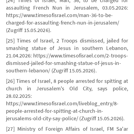
[24] Times of Israel, Man, 36, to be charged for
assaulting French Nun in Jerusalem, 03.05.2026:
https://www.timesofisrael.com/man-36-to-be-
charged-for-assaulting-french-nun-in-jerusalem/
(Zugriff 15.05.2026).
[25] Times of Israel, 2 Troops dismissed, jailed for
smashing statue of Jesus in southern Lebanon,
21.04.2026: https://www.timesofisrael.com/2-troops-
dismissed-jailed-for-smashing-statue-of-jesus-in-
southern-lebanon/ (Zugriff 15.05.2026).
[26] Times of Israel, 8 people arrested for spitting at
church in Jerusalem's Old City, says police,
28.02.2025:
https://www.timesofisrael.com/liveblog_entry/8-
people-arrested-for-spitting-at-church-in-
jerusalems-old-city-say-police/ (Zugriff 15.05.2026).
[27] Ministry of Foreign Affairs of Israel, FM Sa'ar