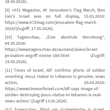
18.05.2026).
[9] +972 Magazine, At Jerusalem’s Flag March, Ben
Gvir’s Israel was on full display, 15.05.2026:
https://www.972mag.com/jerusalem-flag-march-
2026/(Zugriff: 17.05.2026).
[10] Tagesschau, „Eine absolute Verrohung“,
04.05.2026:
https://www.tagesschau.de/ausland/asien/israel-
jerusalem-angriff-nonne-100.html (Zugriff:
14.05.2026).
[11] Times of Israel, IDF confirms photo of soldier
smashing Jesus statue in Lebanon is genuine, vows
action, 20.04.2026:
https://www.timesofisrael.com/idf-says-image-of-
soldier-destroying-jesus-statue-in-lebanon-is-real-
vows-action/ (Zugriff 15.05.2026).
[12] Tagesschau, Eklat um Grabeskirche in Israel,