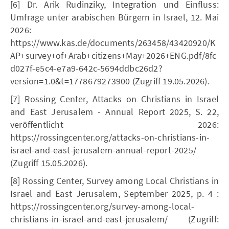
[6] Dr. Arik Rudinziky, Integration und Einfluss:
Umfrage unter arabischen Bürgern in Israel, 12. Mai
2026:
https://www.kas.de/documents/263458/43420920/K
AP+survey+of+Arab+citizens+May+2026+ENG.pdf/8fc
d027f-e5c4-e7a9-642c-5694ddbc26d2?
version=1.0&t=1778679273900 (Zugriff 19.05.2026).
[7] Rossing Center, Attacks on Christians in Israel
and East Jerusalem - Annual Report 2025, S. 22,
veröffentlicht 2026:
https://rossingcenter.org/attacks-on-christians-in-
israel-and-east-jerusalem-annual-report-2025/
(Zugriff 15.05.2026).
[8] Rossing Center, Survey among Local Christians in
Israel and East Jerusalem, September 2025, p. 4 :
https://rossingcenter.org/survey-among-local-
christians-in-israel-and-east-jerusalem/ (Zugriff: