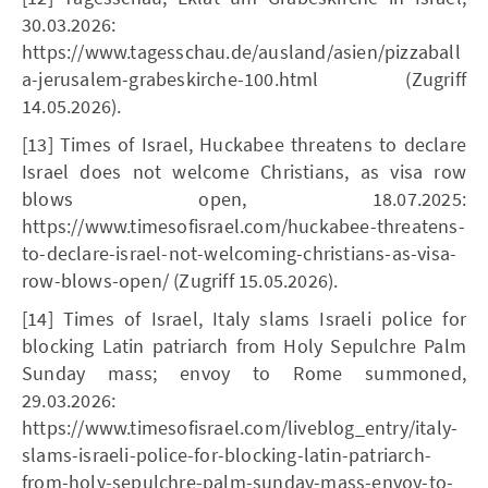
30.03.2026:
https://www.tagesschau.de/ausland/asien/pizzaball
a-jerusalem-grabeskirche-100.html (Zugriff
14.05.2026).
[13] Times of Israel, Huckabee threatens to declare
Israel does not welcome Christians, as visa row
blows open, 18.07.2025:
https://www.timesofisrael.com/huckabee-threatens-
to-declare-israel-not-welcoming-christians-as-visa-
row-blows-open/ (Zugriff 15.05.2026).
[14] Times of Israel, Italy slams Israeli police for
blocking Latin patriarch from Holy Sepulchre Palm
Sunday mass; envoy to Rome summoned,
29.03.2026:
https://www.timesofisrael.com/liveblog_entry/italy-
slams-israeli-police-for-blocking-latin-patriarch-
from-holy-sepulchre-palm-sunday-mass-envoy-to-