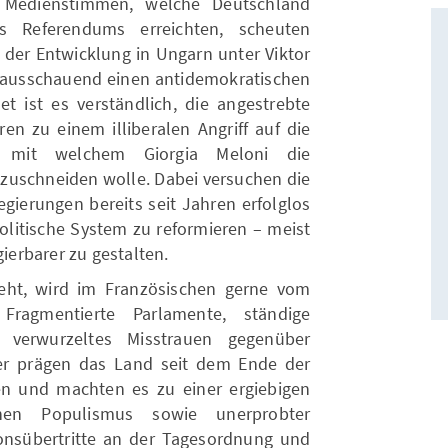
e Medienstimmen, welche Deutschland
Referendums erreichten, scheuten
 der Entwicklung in Ungarn unter Viktor
rausschauend einen antidemokratischen
 ist es verständlich, die angestrebte
ren zu einem illiberalen Angriff auf die
n, mit welchem Giorgia Meloni die
 zuschneiden wolle. Dabei versuchen die
egierungen bereits seit Jahren erfolglos
politische System zu reformieren – meist
gierbarer zu gestalten.
geht, wird im Französischen gerne vom
 Fragmentierte Parlamente, ständige
 verwurzeltes Misstrauen gegenüber
iker prägen das Land seit dem Ende der
en und machten es zu einer ergiebigen
rnen Populismus sowie unerprobter
onsübertritte an der Tagesordnung und