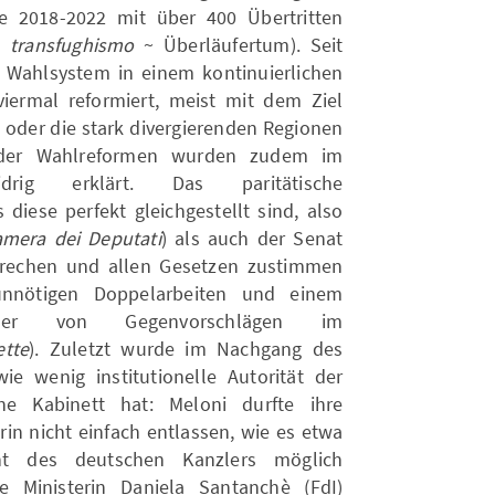
de 2018-2022 mit über 400 Übertritten
en
transfughismo
~ Überläufertum). Seit
he Wahlsystem in einem kontinuierlichen
iermal reformiert, meist mit dem Ziel
n oder die stark divergierenden Regionen
i der Wahlreformen wurden zudem im
drig erklärt. Das paritätische
iese perfekt gleichgestellt sind, also
mera dei Deputati
) als auch der Senat
prechen und allen Gesetzen zustimmen
unnötigen Doppelarbeiten und einem
er von Gegenvorschlägen im
ette
). Zuletzt wurde im Nachgang des
ie wenig institutionelle Autorität der
ne Kabinett hat: Meloni durfte ihre
in nicht einfach entlassen, wie es etwa
ht des deutschen Kanzlers möglich
 Ministerin Daniela Santanchè (FdI)