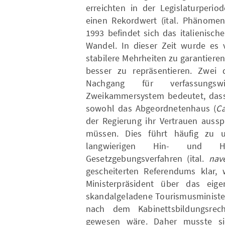
erreichten in der Legislaturperio
einen Rekordwert (ital. Phänom
1993 befindet sich das italienisc
Wandel. In dieser Zeit wurde es v
stabilere Mehrheiten zu garantiere
besser zu repräsentieren. Zwe
Nachgang für verfassungswi
Zweikammersystem bedeutet, dass d
sowohl das Abgeordnetenhaus (
Ca
der Regierung ihr Vertrauen auss
müssen. Dies führt häufig zu 
langwierigen Hin- und H
Gesetzgebungsverfahren (ital.
nav
gescheiterten Referendums klar, w
Ministerpräsident über das eige
skandalgeladene Tourismusminister
nach dem Kabinettsbildungsrec
gewesen wäre. Daher musste sie