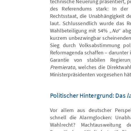
technische Neuerung präsentiert, po
des Referendums stark: In de
Rechtsstaat, die Unabhängigkeit d
laut. Schlussendlich wurde das 
Wahlbeteiligung mit 54% „
No
“ abg
kurzem unbezwingbar scheinenden G
Sieg durch Volksabstimmung poli
Reformagenda schaffen – darunter 
Garantie von stabilen Regier
Premierato
, welches die Direktwah
Ministerpräsidenten vorgesehen hät
Politischer Hintergrund: Das
l
Vor allem aus deutscher Perspek
schnell die Alarmglocken: Unabh
Wahlrecht? Machtausweitung 