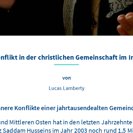
nflikt in der christlichen Gemeinschaft im I
von
Lucas Lamberty
nnere Konflikte einer jahrtausendealten Gemein
 und Mittleren Osten hat in den letzten Jahrzeh
z Saddam Husseins im Jahr 2003 noch rund 1,5 Mil