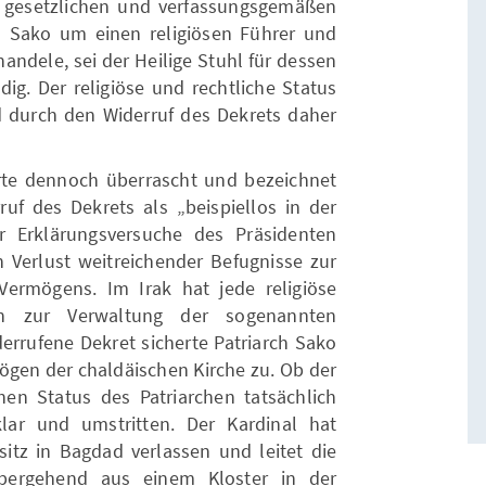
n gesetzlichen und verfassungsgemäßen
l Sako um einen religiösen Führer und
andele, sei der Heilige Stuhl für dessen
g. Der religiöse und rechtliche Status
d durch den Widerruf des Dekrets daher
erte dennoch überrascht und bezeichnet
uf des Dekrets als „beispiellos in der
er Erklärungsversuche des Präsidenten
n Verlust weitreichender Befugnisse zur
ermögens. Im Irak hat jede religiöse
n zur Verwaltung der sogenannten
derrufene Dekret sicherte Patriarch Sako
mögen der chaldäischen Kirche zu. Ob der
hen Status des Patriarchen tatsächlich
klar und umstritten. Der Kardinal hat
sitz in Bagdad verlassen und leitet die
übergehend aus einem Kloster in der