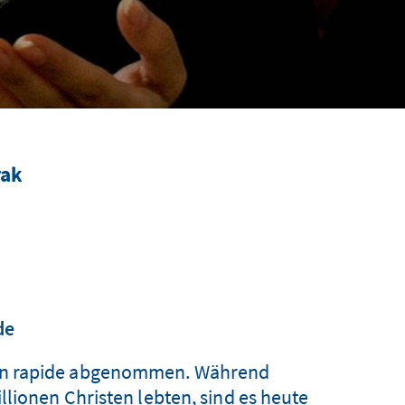
rak
de
nten rapide abgenommen. Während
lionen Christen lebten, sind es heute