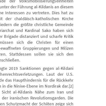
ade der Volksmobilisierungseinheiten
 unter der Führung al-Kildanis an diesem
he Interessen zu vertreten. Dies hat zu
t der chaldäisch-katholischen Kirche
liedern die größte christliche Gemeinde
atriarchat und Kardinal Sako haben sich
r Brigade distanziert und scharfe Kritik
müssen sich die Christen für einen
bewaffneten Gruppierungen und Milizen
en. Stattdessen sollen sie sich den
anschließen.
ngte 2019 Sanktionen gegen al-Kildani
enrechtsverletzungen. Laut der U.S.
ade das Haupthindernis für die Rückkehr
 in die Ninive-Ebene im Nordirak dar.[2]
Sicht al-Kildanis Nähe zum Iran und
der iranischen Revolutionsgarden. Die
en Schutzmacht der Schiiten zeige sich