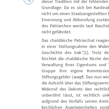
dieser Tradition mit der fehlende
Grundlage: Da es sich bei Kardina
nicht um einen Staatsangestellten h
Ernennung und Abberufung zuständi
des Patriarchen werde laut Raschi
nicht gefährdet.
Das chaldäische Patriarchat reagi
in einer Stellungnahme den Widerr
Geschichte des Irak“[1]. Trotz d
fürchtet die chaldäische Kirche de
Verwaltung ihres Eigentums und V
Gruppe ihre eigene Kommissio
Stiftungsgelder (
waqf
). Das nun wi
die Aufsicht über das Stiftungsver
Widerruf des Dekrets den rechtlic
unberührt lässt, ist rechtlich un
aufgrund des Vorfalls seinen Amts
kirchlichen Angelegenheiten vor