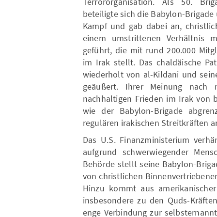
Terrororganisation. Als 50. Brig
beteiligte sich die Babylon-Brigade
Kampf und gab dabei an, christlic
einem umstrittenen Verhältnis mi
geführt, die mit rund 200.000 Mitg
im Irak stellt. Das chaldäische P
wiederholt von al-Kildani und seine
geäußert. Ihrer Meinung nach 
nachhaltigen Frieden im Irak von 
wie der Babylon-Brigade abgrenz
regulären irakischen Streitkräften 
Das U.S. Finanzministerium verhä
aufgrund schwerwiegender Mensch
Behörde stellt seine Babylon-Brig
von christlichen Binnenvertriebenen
Hinzu kommt aus amerikanischer 
insbesondere zu den Quds-Kräften 
enge Verbindung zur selbsternannt