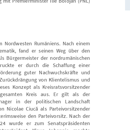
g mit Premierminister Ilie Bolojan (PNL)
dem Nordwesten Rumäniens. Nach einem
matik, fand er seinen Weg über den
. Als Bürgermeister der nordrumänischen
ruckte er durch die Schaffung einer
 Förderung guter Nachwuchskräfte und
ie Zurückdrängung von Klientelismus und
ieses Konzept als Kreisratsvorsitzender
gesamten Kreis aus. Er gilt als der
nager in der politischen Landschaft
 Nicolae Ciucă als Parteivorsitzender
terimsweise den Parteivorsitz. Nach der
24 wurde er zum Senatspräsidenten