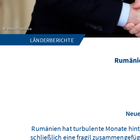
IMAGO / Xinhua
LÄNDERBERICHTE
Rumänie
Neue
Rumänien hat turbulente Monate hinte
schließlich eine fragil zusammengefüg