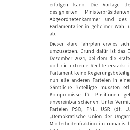
erfolgen kann: Die Vorlage d
designierten Ministerpräsid
Abgeordnetenkammer und des 
Parlamentarier in geheimer Wahl 
ab.
Dieser klare Fahrplan erwies sic
umzusetzen. Grund dafür ist das E
Dezember 2024, bei dem die Kräfte 
und die extreme Rechte erstarkt 
Parlament keine Regierungsbeteili
nun alle anderen Parteien in eine
Sämtliche Beteiligte mussten etl
Kompromisse für Positionen g
unvereinbar schienen. Unter Vermi
Parteien PSD, PNL, USR (dt. „
„Demokratische Union der Ungarn
Minderheitenfraktion im rumänisc