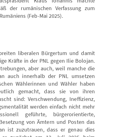
atspräsident Klaus Iohannis machte
emäß der rumänischen Verfassung zum
 Rumäniens (Feb-Mai 2025).
reiten liberalen Bürgertum und damit
ge Kräfte in der PNL gegen Ilie Bolojan.
trebungen, aber auch, weil manche die
ojan auch innerhalb der PNL umsetzen
nischen Wählerinnen und Wähler haben
utlich gemacht, dass sie von ihren
uscht sind: Verschwendung, Ineffizienz,
smentalität werden einfach nicht mehr
sionell geführte, bürgerorientierte,
r Besetzung von Ämtern und Posten das
ojan ist zuzutrauen, dass er genau dies