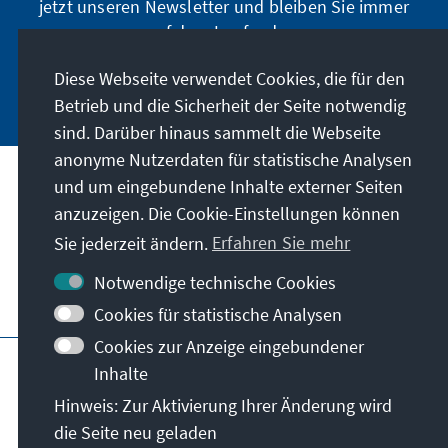
jetzt unseren Newsletter und bleiben Sie immer
auf dem Laufenden.
Diese Webseite verwendet Cookies, die für den
Jetzt abonnieren
Betrieb und die Sicherheit der Seite notwendig
sind. Darüber hinaus sammelt die Webseite
anonyme Nutzerdaten für statistische Analysen
und um eingebundene Inhalte externer Seiten
Unser Auftrag
anzuzeigen. Die Cookie-Einstellungen können
Sie jederzeit ändern.
Erfahren Sie mehr
Kontakt
Notwendige technische Cookies
Weitere Angebote der Stiftung
Cookies für statistische Analysen
Cookies zur Anzeige eingebundener
Impressum
Datenschutz
Inhalte
Nutzungsbedingungen
Hinweis: Zur Aktivierung Ihrer Änderung wird
Erklärung zur Barrierefreiheit
Barriere melden
die Seite neu geladen
Sitemap