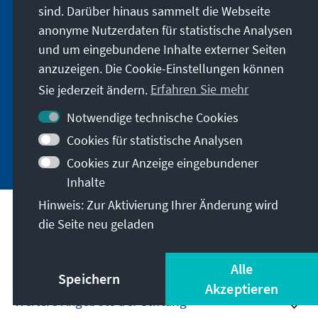
sind. Darüber hinaus sammelt die Webseite
Erhalten Sie exklusive Einblicke in die neuesten
anonyme Nutzerdaten für statistische Analysen
Publikationen, spannende Veranstaltungen und
und um eingebundene Inhalte externer Seiten
Projekte direkt von unserer Vorsitzenden
anzuzeigen. Die Cookie-Einstellungen können
Annegret Kramp-Karrenbauer. Abonnieren Sie
Sie jederzeit ändern.
Erfahren Sie mehr
jetzt unseren Newsletter und bleiben Sie immer
auf dem Laufenden.
Notwendige technische Cookies
Cookies für statistische Analysen
Jetzt abonnieren
Cookies zur Anzeige eingebundener
Inhalte
Hinweis: Zur Aktivierung Ihrer Änderung wird
Unser Auftrag
die Seite neu geladen
Kontakt
Alle
Speichern
Akzeptieren
Weitere Angebote der Stiftung