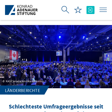
Zum Hauptinhalt springen
KAS Canada/Annika Weikinnis
LÄNDERBERICHTE
Schlechteste Umfrageergebnisse seit