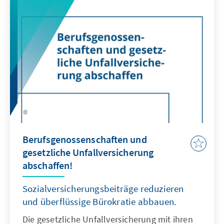
Renteneintrittsalters und der Beitragshöhe
adressiert, sollte zwar weiter das Ziel sein,
erscheint jedoch in der kurzen Frist sehr
ambitioniert. Um auf dem Weg zu größeren
Reformen dennoch voranzukommen, gibt es
aber zumindest zwei Elemente, die auch
kurzfristig politisch durchsetzbar sein sollten.
Berufsgenossenschaften und
gesetzliche Unfallversicherung
abschaffen!
Sozialversicherungsbeiträge reduzieren
und überflüssige Bürokratie abbauen.
Die gesetzliche Unfallversicherung mit ihren