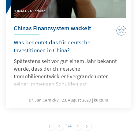
von den Bestimmungen der Schuldengrenze
IMAGO / NurPhoto
ausgenommen werden.
Chinas Finanzsystem wackelt
Was bedeutet das für deutsche
Investitionen in China?
Spätestens seit vor gut einem Jahr bekannt
wurde, dass der chinesische
Immobilienentwickler Evergrande unter
seiner immensen Schuldenlast
zusammenzubrechen droht, ist deutlich
geworden, dass das chinesische
Dr. Jan Cernicky
23. August 2023
kurzum
Finanzsystem Schwächen hat. Die Situation
spitzt sich nun dramatisch zu: allein in den
letzten Tagen wurde bekannt, dass mit
1
/4
„Country Garden“ ein weiterer