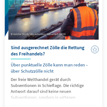
Zusammenarbeit bei Umweltmaßnahmen
und Technologieentwicklung sowie die
Gründung eines Clubs für kritische Rohstoffe
umfasst.
Adobe Stock/ stockmotion/ Generiert mit KI
Sind ausgerechnet Zölle die Rettung
des Freihandels?
Über punktuelle Zölle kann man reden –
über Schutzzölle nicht
Der freie Welthandel gerät durch
Subventionen in Schieflage. Die richtige
Antwort darauf sind keine neuen
Subventionen, sondern in seltenen
Ausnahmefällen punktuelle Zölle: Hinter der