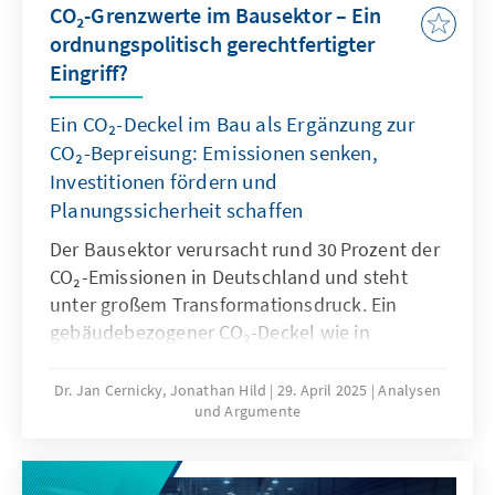
CO₂-Grenzwerte im Bausektor – Ein
ordnungspolitisch gerechtfertigter
Eingriff?
Ein CO₂-Deckel im Bau als Ergänzung zur
CO₂-Bepreisung: Emissionen senken,
Investitionen fördern und
Planungssicherheit schaffen
Der Bausektor verursacht rund 30 Prozent der
CO₂-Emissionen in Deutschland und steht
unter großem Transformationsdruck. Ein
gebäudebezogener CO₂-Deckel wie in
Frankreich oder Dänemark könnte klare Ziele
setzen, Investitionen fördern und
Dr. Jan Cernicky, Jonathan Hild
29. April 2025
Analysen
und Argumente
Planungssicherheit schaffen. Er wäre
technologieoffen, ordnungspolitisch
vertretbar und könnte den Emissionshandel