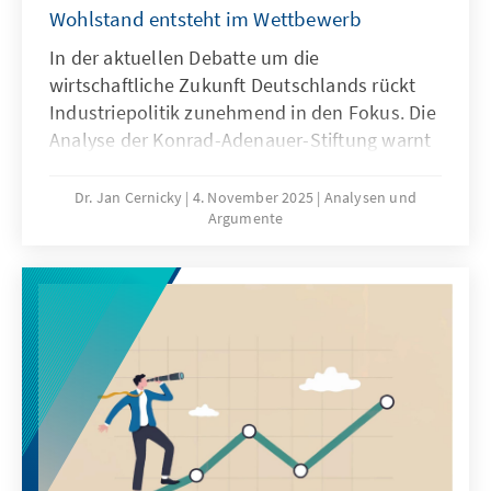
Wohlstand entsteht im Wettbewerb
In der aktuellen Debatte um die
wirtschaftliche Zukunft Deutschlands rückt
Industriepolitik zunehmend in den Fokus. Die
Analyse der Konrad-Adenauer-Stiftung warnt
jedoch vor überzogenen Erwartungen:
Staatliche Eingriffe zur gezielten Förderung
Dr. Jan Cernicky
4. November 2025
Analysen und
Argumente
einzelner Branchen oder Unternehmen
führen oft zu Wohlstandsverlusten, hemmen
Innovationen und schaffen Abhängigkeiten.
Industriepolitik sollte daher nur in klar
begründeten Ausnahmefällen eingesetzt und
stets marktwirtschaftlich ausgestaltet sein.
Wettbewerbsfähigkeit und Wohlstand
entstehen durch offene Märkte, nicht durch
dauerhafte Subventionen.