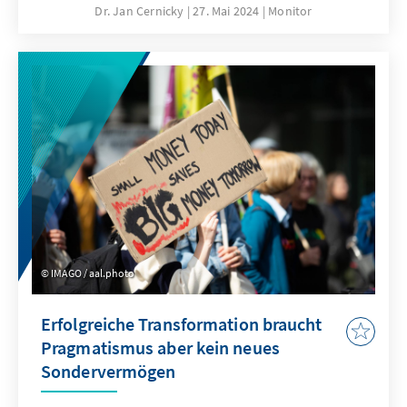
Sorge vor den Auswirkungen wirtschaftlicher
Dr. Jan Cernicky
27. Mai 2024
Monitor
Abhängigkeiten geraten die Vorteile des
offenen Welthandels zunehmend in den
Hintergrund. Es mag Situationen geben, in
denen handelspolitische Abhängigkeiten –
etwa bei Seltenen Erden – durch staatliche
Eingriffe abgemildert werden können.
Subventionen zum Aufbau eigener
Produktionskapazitäten sind deutlich
ineffizienter, teurer und untergraben das
Marktprinzip.
IMAGO / aal.photo
Erfolgreiche Transformation braucht
Pragmatismus aber kein neues
Sondervermögen