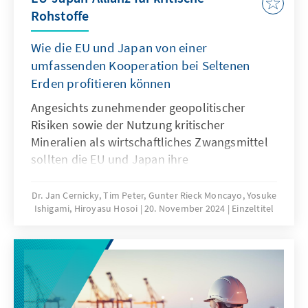
Rohstoffe
Wie die EU und Japan von einer
umfassenden Kooperation bei Seltenen
Erden profitieren können
Angesichts zunehmender geopolitischer
Risiken sowie der Nutzung kritischer
Mineralien als wirtschaftliches Zwangsmittel
sollten die EU und Japan ihre
Zusammenarbeit vertiefen und
Anstrengungen zur Verringerung ihrer
Dr. Jan Cernicky, Tim Peter, Gunter Rieck Moncayo, Yosuke
Ishigami, Hiroyasu Hosoi
20. November 2024
Einzeltitel
Abhängigkeit von China vorantreiben. Daher
schlagen die Konrad-Adenauer-Stiftung (KAS)
und das Nakasone Peace Institute (NPI) eine
ambitionierte Zusammenarbeit vor, die
öffentlich-private Fonds der EU und Japans,
gemeinsame Beschaffung und Lagerhaltung,