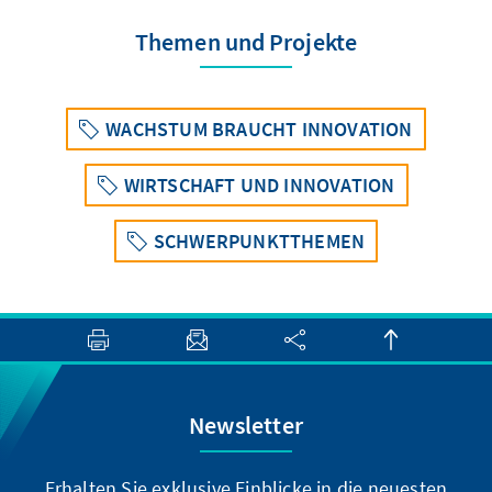
Immobilienkonzern in
Zahlungsschwierigkeiten steckt; dies gilt auch
Themen und Projekte
für den großen Treuhandfonds „Zhongrong
International“. Der chinesische Yuan ist so
weit gefallen, dass chinesische Banken auf
WACHSTUM BRAUCHT INNOVATION
dem Devisenmarkt intervenierten, um den
Kurs zu stabilisieren.
WIRTSCHAFT UND INNOVATION
SCHWERPUNKTTHEMEN
Newsletter
Erhalten Sie exklusive Einblicke in die neuesten