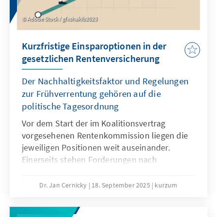
Adobe Stock / gfxshakib2023
Kurzfristige Einsparoptionen in der
gesetzlichen Rentenversicherung
Der Nachhaltigkeitsfaktor und Regelungen
zur Frühverrentung gehören auf die
politische Tagesordnung
Vor dem Start der im Koalitionsvertrag
vorgesehenen Rentenkommission liegen die
jeweiligen Positionen weit auseinander.
Einerseits stehen Forderungen nach
Einsparungen, andererseits wird jegliche
Kürzung von Leistungen abgelehnt. Eine
Dr. Jan Cernicky
18. September 2025
kurzum
notwendige große Rentenreform, die auch
Fragen der Pensionen, des