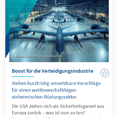
sinnvoll ergänzen. Ziel ist es, Emissionen zu
senken, Innovationen anzuregen und
nachhaltiges Bauen wirtschaftlich attraktiver
zu machen.
Adobe Stock/WITTAYA ANGMUJCHA
Boost für die Verteidigungsindustrie
Sieben kurzfristig umsetzbare Vorschläge
für einen wettbewerbsfähigen
einheimischen Rüstungssektor
Die USA ziehen sich als Sicherheitsgarant aus
Europa zurück – was ist nun zu tun?