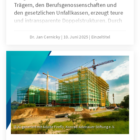
Trägern, den Berufsgenossenschaften und
den gesetzlichen Unfallkassen, erzeugt teure
und intransparente Doppelstrukturen. Durch
eine ohnehin notwendige Reform von
Haftungsregelungen sowie der Übernahme
Dr. Jan Cernicky
10. Juni 2025
Einzeltitel
von verbleibenden Aufgaben durch die
bestehenden Krankenversicherungen und
Gewerbeaufsichtsbehörden ließe sich die
gesetzliche Unfallversicherung abschaffen,
ohne dass Leistungen wegfallen und ohne
dass neue Strukturen geschaffen werden
müssen.
KI-generiert mit Adobe Firefly, Konrad-Adenauer-Stiftung e. V.