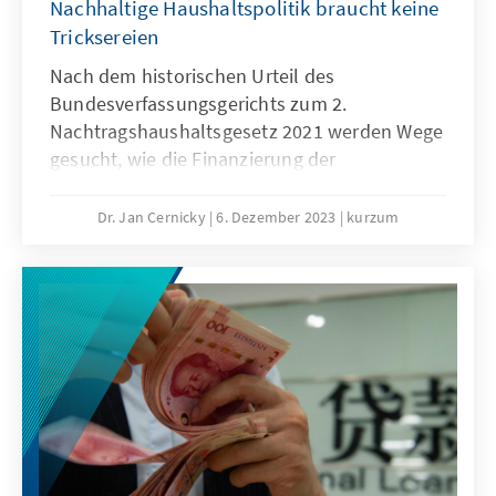
Nachhaltige Haushaltspolitik braucht keine
Tricksereien
Nach dem historischen Urteil des
Bundesverfassungsgerichts zum 2.
Nachtragshaushaltsgesetz 2021 werden Wege
gesucht, wie die Finanzierung der
wirtschaftlichen Transformation sichergestellt
werden kann. Als ein Weg wird immer wieder
Dr. Jan Cernicky
6. Dezember 2023
kurzum
die Möglichkeit ins Spiel gebracht, ein
„Sondervermögen“ nach Vorbild des
Sondervermögens für die Bundeswehr
aufzulegen. Es ist wichtig zu verstehen, dass
dies kein „Vermögen“ ist; im Gegenteil enthält
es Kreditermächtigungen in der genannten
Höhe. Ein neuer Absatz im Grundgesetz war
für die Einrichtung nötig, damit die jeweilige
Aufnahme von Schulden im Haushaltsjahr, in
dem sie tatsächlich aufgenommen werden,