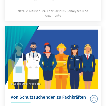
Herausforderungen. Während Ballungsräume
weiterwachsen, droht strukturschwachen
Natalie Klauser
24. Februar 2025
Analysen und
Argumente
Regionen ein Teufelskreis aus
Bevölkerungsrückgang und
Standortnachteilen. Doch wie lässt sich dieser
Trend umkehren? Der folgende Beitrag
analysiert zentrale Standortfaktoren, aktuelle
Studien und innovative Lösungsansätze für
eine zukunftsfähige Regionalentwicklung.
Adobe Stock / Feodora
Von Schutzsuchenden zu Fachkräften