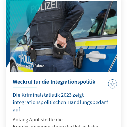
sicherheitspolitischen und gesellschaftlichen
Faktoren in Groß- und Mittelmächten gibt
Aufschluss über die Zusammenhänge
zwischen demografischem Wandel,
nationalen Strategien und der globalen
Machtstruktur.
Adobe Stock / abr68
Weckruf für die Integrationspolitik
Die Kriminalstatistik 2023 zeigt
integrationspolitischen Handlungsbedarf
auf
Anfang April stellte die
Bundesinnenministerin die Polizeiliche