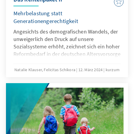
Mehrbelastung statt
Generationengerechtigkeit
Angesichts des demografischen Wandels, der
unweigerlich den Druck auf unsere
Sozialsysteme erhöht, zeichnet sich ein hoher
Reformbedarf in der deutschen Altersvorsorge
ab. Das Rentenpaket II soll die gesetzliche
Rentenversicherung laut Gesetzentwurf der
Natalie Klauser, Felicitas Schikora
12. März 2024
kurzum
Bundesregierung modernisieren, sodass sie
auch für jüngere Generationen verlässlich
bleibt. Welche Ziele verfolgt das Rentenpaket
II? Wie ist es zu bewerten und wie könnte eine
nachhaltige und generationengerechte Rente
aussehen? Die Antworten auf diese Fragen
finden Sie im Kurzum „Das Rentenpaket II:
Mehrbelastung statt