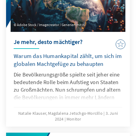
Adobe Stock / Imagecreator / Generiert mit KI
Je mehr, desto mächtiger?
Warum das Humankapital zählt, um sich im
globalen Machtgefüge zu behaupten
Die Bevölkerungsgröße spielte seit jeher eine
bedeutende Rolle beim Aufstieg von Staaten
zu Großmächten. Nun schrumpfen und altern
die Bevölkerungen in immer mehr Ländern
weltweit. Ist in diesem Fall ein Machtverlust
auf der globalen Bühne vorgezeichnet, und
Natalie Klauser, Magdalena Jetschgo-Morcillo
3. Juni
2024
Monitor
geht ein Bevölkerungswachstum mit einer
Bedeutungszunahme eines Landes einher?
Die Betrachtung von wirtschaftlichen,