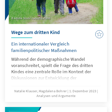
Generationengerechtigkeit“.
Adobe Stock/ nadezhda1906
Wege zum dritten Kind
Ein internationaler Vergleich
familienpolitischer Maßnahmen
Während der demographische Wandel
voranschreitet, spielt die Frage des dritten
Kindes eine zentrale Rolle im Kontext der
Diskussionen zur Entwicklung der
Geburtenzahlen. Welche Faktoren
beeinflussen die Entscheidung von Paaren,
Natalie Klauser, Magdalena Bohrer
1. Dezember 2023
Analysen und Argumente
ihren Wunsch nach mehr Kindern umzusetzen
und durch welche familienpolitischen
Maßnahmen werden Mehrkindfamilien