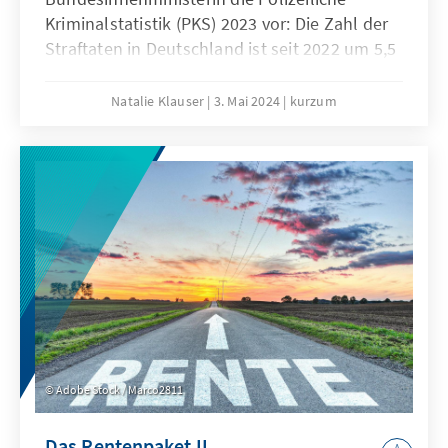
Kriminalstatistik (PKS) 2023 vor: Die Zahl der
Straftaten in Deutschland ist seit 2022 um 5,5
Prozent gestiegen. Eine Ursache für den
Anstieg sieht das Bundeskriminalamt (BKA) in
Natalie Klauser
3. Mai 2024
kurzum
den hohen Zuwanderungszahlen. Die PKS
legt nahe, dass ein Zusammenhang zwischen
krimineller Neigung und mangelnder
Integration bestehen kann. Welchen Beitrag
könnte Integrationspolitik zur
Kriminalitätsreduktion leisten?
Adobe Stock / Marco2811
Das Rentenpaket II