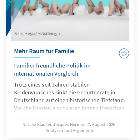
smarterpix / ZOOMYimages
Mehr Raum für Familie
Familienfreundliche Politik im
internationalen Vergleich
Trotz eines seit Jahren stabilen
Kinderwunsches sinkt die Geburtenrate in
Deutschland auf einen historischen Tiefstand.
Welche Hürden erschweren jungen Menschen
die Familiengründung und welche politischen
Rahmenbedingungen können dazu beitragen,
Natalie Klauser, Jacques Hermes
7. August 2026
Analysen und Argumente
dass mehr Kinderwünsche verwirklicht
werden? Aktuelle Forschungsergebnisse und