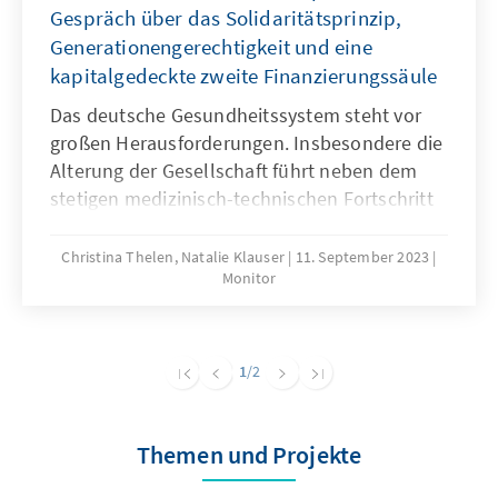
Gespräch über das Solidaritätsprinzip,
Generationengerechtigkeit und eine
kapitalgedeckte zweite Finanzierungssäule
Das deutsche Gesundheitssystem steht vor
großen Herausforderungen. Insbesondere die
Alterung der Gesellschaft führt neben dem
stetigen medizinisch-technischen Fortschritt
zu einer sich vergrößernden Lücke zwischen
Einnahmebasis und Ausgabenlast der
Christina Thelen, Natalie Klauser
11. September 2023
Monitor
gesetzlichen Krankenversicherung. Wie lässt
sich das System auch für kommende
Generationen nachhaltig gestalten und eine
intergenerative Solidarität bewahren?
1
/2
Themen und Projekte