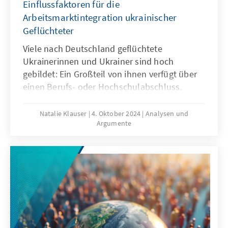
Einflussfaktoren für die
Arbeitsmarktintegration ukrainischer
Geflüchteter
Viele nach Deutschland geflüchtete
Ukrainerinnen und Ukrainer sind hoch
gebildet: Ein Großteil von ihnen verfügt über
einen Berufs- oder Hochschulabschluss.
Dennoch liegt ihre Beschäftigungsquote
hinter der vieler anderer europäischer Länder
Natalie Klauser
4. Oktober 2024
Analysen und
Argumente
zurück. Welche Ursachen gibt es hierfür und
welche Rolle spielen dabei demografische
Faktoren? Eine Untersuchung institutioneller
Rahmenbedingungen, struktureller Hürden
und der soziodemografischen
Zusammensetzung ukrainischer Geflüchteter
in Deutschland liefert Erkenntnisse über die
Einflussfaktoren auf ihren
Arbeitsmarkteinstieg.