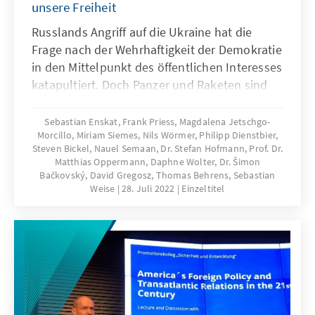
unsere Freiheit
Russlands Angriff auf die Ukraine hat die
Frage nach der Wehrhaftigkeit der Demokratie
in den Mittelpunkt des öffentlichen Interesses
katapultiert. Doch Panzer und Raketen sind
nicht die einzige Bedrohung für unsere freie
Gesellschaft. Dieser Essayband widmet sich
Sebastian Enskat, Frank Priess, Magdalena Jetschgo-
Morcillo, Miriam Siemes, Nils Wörmer, Philipp Dienstbier,
daher neben der sicherheitspolitischen
Steven Bickel, Nauel Semaan, Dr. Stefan Hofmann, Prof. Dr.
Bedrohungslage in Europa noch einer Reihe
Matthias Oppermann, Daphne Wolter, Dr. Šimon
weiterer Gefahren für unsere Demokratie.
Bačkovský, David Gregosz, Thomas Behrens, Sebastian
Weise
28. Juli 2022
Einzeltitel