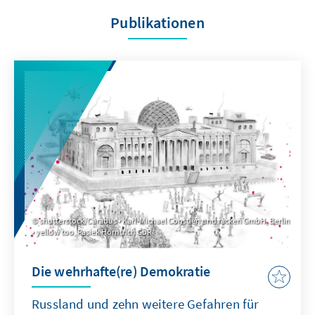
Publikationen
shutterstock/Carabus • Karl-Michael Constien und racken GmbH, Berlin
• yellow too, Pasiek Horntrich GbR
Die wehrhafte(re) Demokratie
Russland und zehn weitere Gefahren für