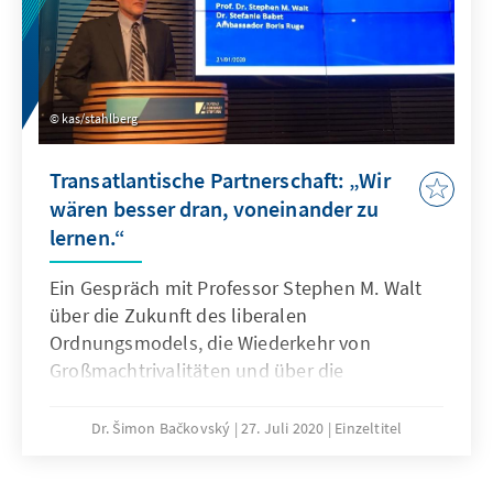
kas/stahlberg
Transatlantische Partnerschaft: „Wir
wären besser dran, voneinander zu
lernen.“
Ein Gespräch mit Professor Stephen M. Walt
über die Zukunft des liberalen
Ordnungsmodels, die Wiederkehr von
Großmachtrivalitäten und über die
Notwendigkeit, das transatlantische Bündnis
an die geopolitischen Realitäten des 21.
Dr. Šimon Bačkovský
27. Juli 2020
Einzeltitel
Jahrhunderts anzupassen.