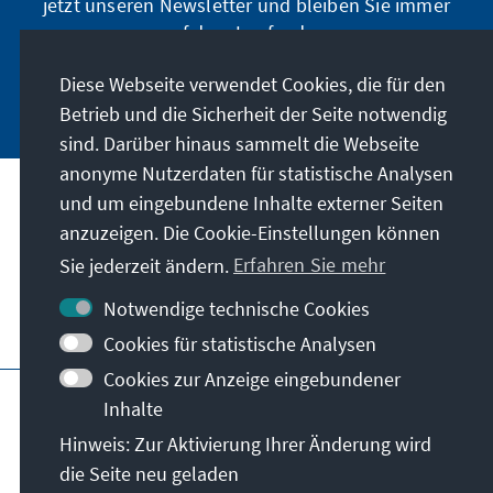
jetzt unseren Newsletter und bleiben Sie immer
auf dem Laufenden.
Diese Webseite verwendet Cookies, die für den
Jetzt abonnieren
Betrieb und die Sicherheit der Seite notwendig
sind. Darüber hinaus sammelt die Webseite
anonyme Nutzerdaten für statistische Analysen
und um eingebundene Inhalte externer Seiten
Unser Auftrag
anzuzeigen. Die Cookie-Einstellungen können
Sie jederzeit ändern.
Erfahren Sie mehr
Kontakt
Notwendige technische Cookies
Weitere Angebote der Stiftung
Cookies für statistische Analysen
Cookies zur Anzeige eingebundener
Impressum
Datenschutz
Inhalte
Nutzungsbedingungen
Hinweis: Zur Aktivierung Ihrer Änderung wird
Erklärung zur Barrierefreiheit
Barriere melden
die Seite neu geladen
Sitemap