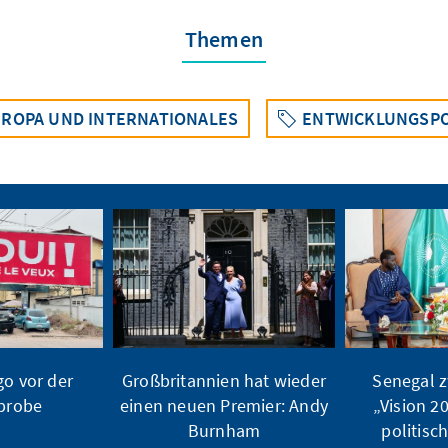
Themen
ROPA UND INTERNATIONALES
ENTWICKLUNGSPO
o vor der
Großbritannien hat wieder
Senegal z
ßprobe
einen neuen Premier: Andy
„Vision 2
Burnham
politisc