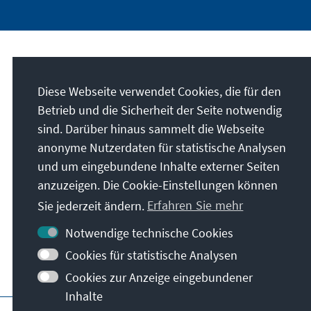
Unser Auftrag
Diese Webseite verwendet Cookies, die für den
Die Konrad-Adenauer-Stiftung setzt sich
Betrieb und die Sicherheit der Seite notwendig
national und international durch politische
sind. Darüber hinaus sammelt die Webseite
Bildung für Frieden, Freiheit und
anonyme Nutzerdaten für statistische Analysen
Gerechtigkeit ein. Wir fördern und bewahren
und um eingebundene Inhalte externer Seiten
freiheitliche Demokratie, die Soziale
anzuzeigen. Die Cookie-Einstellungen können
Marktwirtschaft und die Entwicklung und
Sie jederzeit ändern.
Erfahren Sie mehr
Festigung des Wertekonsenses.
Notwendige technische Cookies
Unser Auftrag
Cookies für statistische Analysen
Cookies zur Anzeige eingebundener
Inhalte