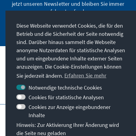
jetzt unseren Newsletter und bleiben Sie immer
auf dem Laufenden.
Diese Webseite verwendet Cookies, die für den
Jetzt abonnieren
Betrieb und die Sicherheit der Seite notwendig
sind. Darüber hinaus sammelt die Webseite
anonyme Nutzerdaten für statistische Analysen
und um eingebundene Inhalte externer Seiten
Unser Auftrag
anzuzeigen. Die Cookie-Einstellungen können
Sie jederzeit ändern.
Erfahren Sie mehr
Kontakt
Notwendige technische Cookies
Weitere Angebote der Stiftung
Cookies für statistische Analysen
Cookies zur Anzeige eingebundener
Impressum
Datenschutz
Inhalte
Nutzungsbedingungen
Hinweis: Zur Aktivierung Ihrer Änderung wird
Erklärung zur Barrierefreiheit
Barriere melden
die Seite neu geladen
Sitemap