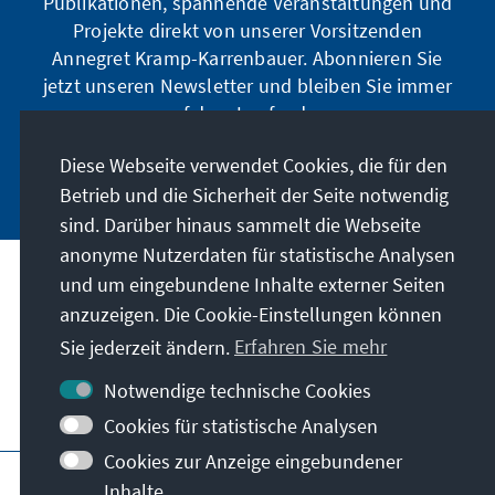
Publikationen, spannende Veranstaltungen und
Projekte direkt von unserer Vorsitzenden
Annegret Kramp-Karrenbauer. Abonnieren Sie
jetzt unseren Newsletter und bleiben Sie immer
auf dem Laufenden.
Diese Webseite verwendet Cookies, die für den
Jetzt abonnieren
Betrieb und die Sicherheit der Seite notwendig
sind. Darüber hinaus sammelt die Webseite
anonyme Nutzerdaten für statistische Analysen
und um eingebundene Inhalte externer Seiten
Unser Auftrag
anzuzeigen. Die Cookie-Einstellungen können
Sie jederzeit ändern.
Erfahren Sie mehr
Kontakt
Notwendige technische Cookies
Weitere Angebote der Stiftung
Cookies für statistische Analysen
Cookies zur Anzeige eingebundener
Impressum
Datenschutz
Inhalte