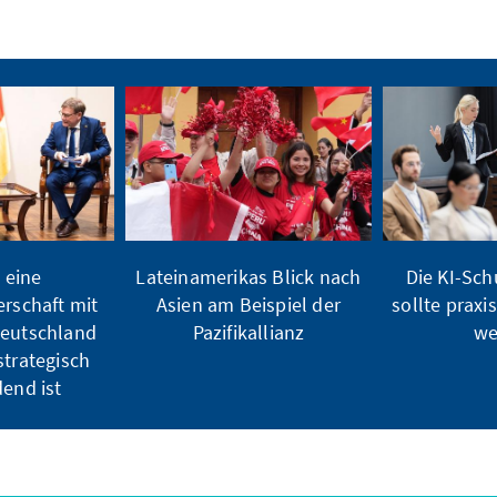
 eine
Lateinamerikas Blick nach
Die KI-Sch
rschaft mit
Asien am Beispiel der
sollte praxi
Deutschland
Pazifikallianz
we
trategisch
end ist