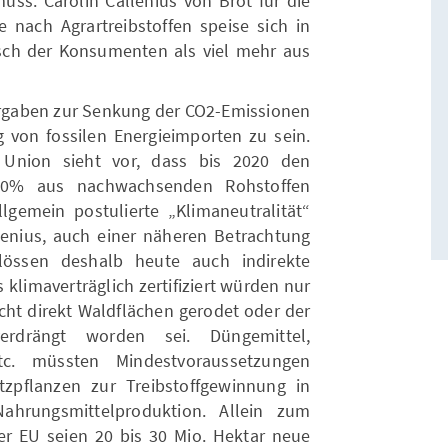
muss. Carolin Callenius von Brot für die
ge nach Agrartreibstoffen speise sich in
sch der Konsumenten als viel mehr aus
Vorgaben zur Senkung der CO2-Emissionen
von fossilen Energieimporten zu sein.
n Union sieht vor, dass bis 2020 den
 10% aus nachwachsenden Rohstoffen
gemein postulierte „Klimaneutralität“
llenius, auch einer näheren Betrachtung
lössen deshalb heute auch indirekte
 klimaverträglich zertifiziert würden nur
icht direkt Waldflächen gerodet oder der
rdrängt worden sei. Düngemittel,
etc. müssten Mindestvoraussetzungen
zpflanzen zur Treibstoffgewinnung in
hrungsmittelproduktion. Allein zum
er EU seien 20 bis 30 Mio. Hektar neue