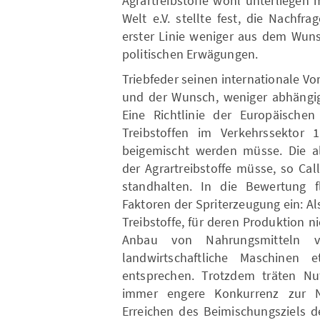
Agrartreibstoffe wohl unterliegen 
Welt e.V. stellte fest, die Nachfra
erster Linie weniger aus dem Wun
politischen Erwägungen.
Triebfeder seinen internationale 
und der Wunsch, weniger abhängig 
Eine Richtlinie der Europäische
Treibstoffen im Verkehrssektor
beigemischt werden müsse. Die all
der Agrartreibstoffe müsse, so Ca
standhalten. In die Bewertung f
Faktoren der Spriterzeugung ein: Als
Treibstoffe, für deren Produktion n
Anbau von Nahrungsmitteln ve
landwirtschaftliche Maschinen 
entsprechen. Trotzdem träten Nut
immer engere Konkurrenz zur Na
Erreichen des Beimischungsziels d