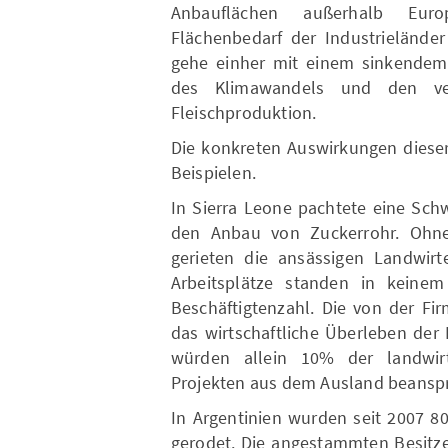
Anbauflächen außerhalb Euro
Flächenbedarf der Industrielände
gehe einher mit einem sinkendem
des Klimawandels und den vers
Fleischproduktion.
Die konkreten Auswirkungen dieser 
Beispielen.
In Sierra Leone pachtete eine Sch
den Anbau von Zuckerrohr. Ohne 
gerieten die ansässigen Landwirte
Arbeitsplätze standen in keinem 
Beschäftigtenzahl. Die von der Fi
das wirtschaftliche Überleben der 
würden allein 10% der landwirt
Projekten aus dem Ausland beansp
In Argentinien wurden seit 2007 8
gerodet. Die angestammten Besitze