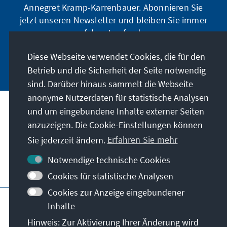
Annegret Kramp-Karrenbauer. Abonnieren Sie
jetzt unseren Newsletter und bleiben Sie immer
auf dem Laufenden.
Diese Webseite verwendet Cookies, die für den
Jetzt abonnieren
Betrieb und die Sicherheit der Seite notwendig
sind. Darüber hinaus sammelt die Webseite
anonyme Nutzerdaten für statistische Analysen
und um eingebundene Inhalte externer Seiten
Unser Auftrag
anzuzeigen. Die Cookie-Einstellungen können
Sie jederzeit ändern.
Erfahren Sie mehr
Kontakt
Notwendige technische Cookies
Weitere Angebote der Stiftung
Cookies für statistische Analysen
Cookies zur Anzeige eingebundener
Impressum
Datenschutz
Inhalte
Nutzungsbedingungen
Hinweis: Zur Aktivierung Ihrer Änderung wird
Erklärung zur Barrierefreiheit
Barriere melden