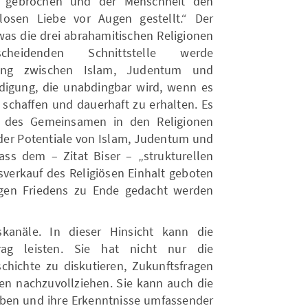
s gebrochen und der Menschheit den
losen Liebe vor Augen gestellt.“ Der
was die drei abrahamitischen Religionen
heidenden Schnittstelle werde
igung zwischen Islam, Judentum und
digung, die unabdingbar wird, wenn es
 schaffen und dauerhaft zu erhalten. Es
 des Gemeinsamen in den Religionen
der Potentiale von Islam, Judentum und
ass dem – Zitat Biser – „strukturellen
verkauf des Religiösen Einhalt geboten
gen Friedens zu Ende gedacht werden
skanäle. In dieser Hinsicht kann die
trag leisten. Sie hat nicht nur die
schichte zu diskutieren, Zukunftsfragen
sen nachzuvollziehen. Sie kann auch die
ben und ihre Erkenntnisse umfassender