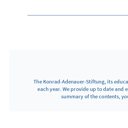
The Konrad-Adenauer-Stiftung, its educati
each year. We provide up to date and e
summary of the contents, you