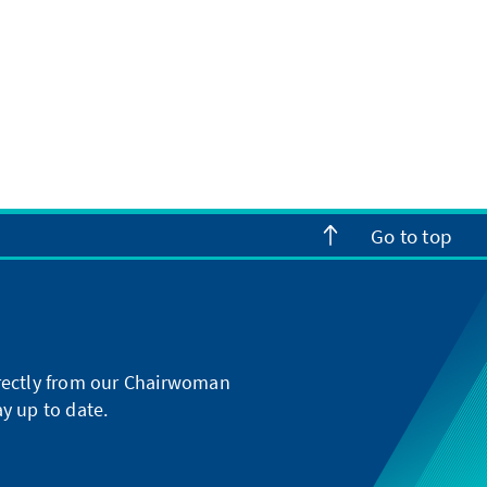
Go to top
directly from our Chairwoman
y up to date.