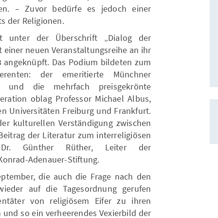
ren. – Zuvor bedürfe es jedoch einer
s der Religionen.
t unter der Überschrift „Dialog der
t einer neuen Veranstaltungsreihe an ihr
 angeknüpft. Das Podium bildeten zum
erenten: der emeritierte Münchner
er und die mehrfach preisgekrönte
oderation oblag Professor Michael Albus,
n Universitäten Freiburg und Frankfurt.
 der kulturellen Verständigung zwischen
eitrag der Literatur zum interreligiösen
 Dr. Günther Rüther, Leiter der
Konrad-Adenauer-Stiftung.
eptember, die auch die Frage nach den
 wieder auf die Tagesordnung gerufen
ntäter von religiösem Eifer zu ihren
 und so ein verheerendes Vexierbild der