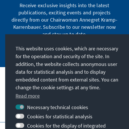
Receive exclusive insights into the latest
publications, exciting events and projects
directly from our Chairwoman Annegret Kramp-
Karrenbauer. Subscribe to our newsletter now
and stay up to date.
This website uses cookies, which are necessary
Subscribe now
for the operation and security of the site. In
addition, the website collects anonymous user
data for statistical analysis and to display
Our mission
embedded content from external sites. You can
change the cookie settings at any time.
Contact
Read more
Necessary technical cookies
Further offers of the foundation
Cookies for statistical analysis
Cookies for the display of integrated
Imprint
Data protection
Terms of use