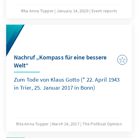
Wirtschafts- und Sozialpolitik, das zunächst in
der Ära Adenauer mit ihrem
Rita Anna Tüpper
January 14, 2020
Event reports
Wirtschaftsminister Ludwig Erhard die
Geschicke der Bundesrepublik bestimmte
und diese bis heute prägt.
Nachruf „Kompass für eine bessere
Welt“
Zum Tode von Klaus Gotto (* 22. April 1943
in Trier, 25. Januar 2017 in Bonn)
Rita Anna Tüpper
March 14, 2017
The Political Opinion