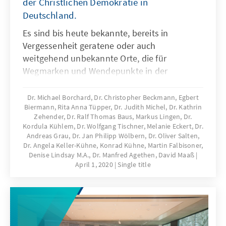
der Christlichen Demokratie in
Deutschland.
Es sind bis heute bekannte, bereits in
Vergessenheit geratene oder auch
weitgehend unbekannte Orte, die für
Wegmarken und Wendepunkte in der
Geschichte der CDU stehen. Ausgehend von
dem historischen Ereignis werden die
Dr. Michael Borchard, Dr. Christopher Beckmann, Egbert
Biermann, Rita Anna Tüpper, Dr. Judith Michel, Dr. Kathrin
einzelnen Erinnerungsorte in ihrer Bedeutung
Zehender, Dr. Ralf Thomas Baus, Markus Lingen, Dr.
für die Parteigeschichte vorgestellt.
Kordula Kühlem, Dr. Wolfgang Tischner, Melanie Eckert, Dr.
Andreas Grau, Dr. Jan Philipp Wölbern, Dr. Oliver Salten,
Dr. Angela Keller-Kühne, Konrad Kühne, Martin Falbisoner,
Denise Lindsay M.A., Dr. Manfred Agethen, David Maaß
April 1, 2020
Single title