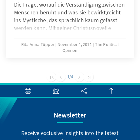
Die Frage, worauf die Verständigung zwischen
Menschen beruht und was sie bewirkt,reicht
ins Mystische, das sprachlich kaum gefasst
werden kann. Mit seiner Christusnovelle
„Riverside“ hat Patrick Roth einen
Antwortversuch unternommen.
Rita Anna Tüpper
November 4, 2011
The Political
Opinion
1
/4
Newsletter
Receive exclusive insights into the latest