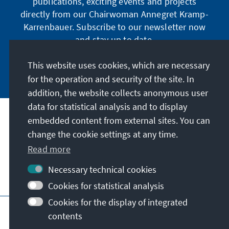
publications, exciting events and projects
directly from our Chairwoman Annegret Kramp-
Karrenbauer. Subscribe to our newsletter now
and stay up to date.
This website uses cookies, which are necessary
Subscribe now
for the operation and security of the site. In
addition, the website collects anonymous user
data for statistical analysis and to display
Our mission
embedded content from external sites. You can
change the cookie settings at any time.
Read more
Contact
Necessary technical cookies
Further offers of the foundation
Cookies for statistical analysis
Cookies for the display of integrated
Imprint
Data protection
Terms of use
contents
Declaration on accessibility