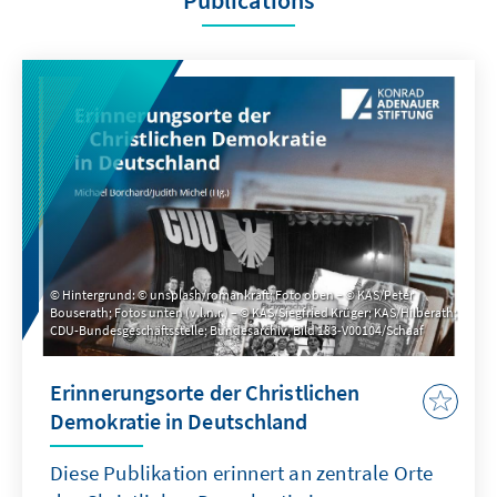
Publications
Hintergrund: © unsplash/romankraft; Foto oben – © KAS/Peter
Bouserath; Fotos unten (v.l.n.r.) – © KAS/Siegfried Krüger; KAS/Hilberath;
CDU-Bundesgeschäftsstelle; Bundesarchiv, Bild 183-V00104/Schaaf
Erinnerungsorte der Christlichen
Demokratie in Deutschland
Diese Publikation erinnert an zentrale Orte