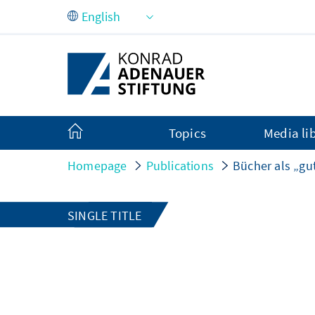
Skip to Main Content
Topics
Media li
Homepage
Publications
Bücher als „gu
SINGLE TITLE