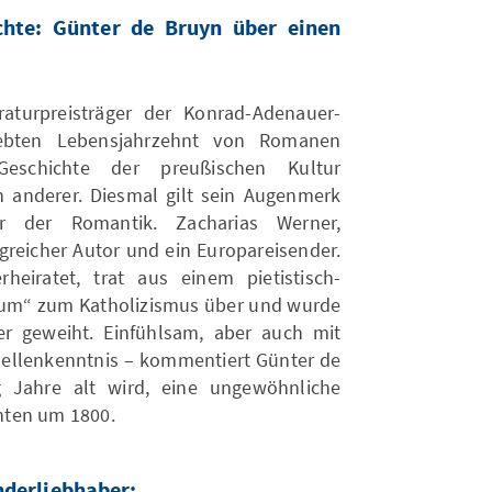
ichte: Günter de Bruyn über einen
raturpreisträger der Konrad-Adenauer-
iebten Lebensjahrzehnt von Romanen
eschichte der preußischen Kultur
in anderer. Diesmal gilt sein Augenmerk
r der Romantik. Zacharias Werner,
greicher Autor und ein Europareisender.
heiratet, trat aus einem pietistisch-
tum“ zum Katholizismus über und wurde
er geweiht. Einfühlsam, aber auch mit
uellenkenntnis – kommentiert Günter de
 Jahre alt wird, eine ungewöhnliche
nten um 1800.
nderliebhaber: