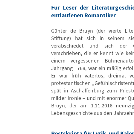
Für Leser der Literaturgesch
entlaufenen Romantiker
Günter de Bruyn (der vierte Lite
Stiftung) hat sich in seinem s
verabschiedet und sich der G
verschrieben, die er kennt wie ke
einem vergessenen Bühnenauto
Jahrgang 1768, war ein mäßig erfol
Er war früh vaterlos, dreimal ver
protestantischen „Gefühlschristen
spät in Aschaffenburg zum Priest
milder Ironie – und mit enormer Q
Bruyn, der am 1.11.2016 neunzig
Lebensgeschichte aus den Jahrzeh
Postskripta für Lyrik- und Kale