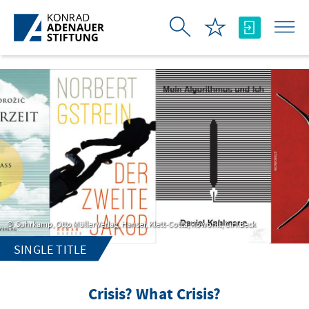
Skip to Main Content
Suhrkamp, Otto Müller Verlag, Hanser, Klett-Cotta, Rowohlt, C.H.Beck
SINGLE TITLE
Crisis? What Crisis?