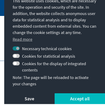
This website uses cookies, which are necessary
Subscribe now
for the operation and security of the site. In
addition, the website collects anonymous user
data for statistical analysis and to display
Our mission
embedded content from external sites. You can
change the cookie settings at any time.
Contact
Read more
Necessary technical cookies
Further offers of the foundation
Cookies for statistical analysis
Cookies for the display of integrated
Imprint
Data protection
Terms of use
contents
Declaration on accessibility
Note: The page will be reloaded to activate
Report an accessibility issue
Sitemap
your changes
© Konrad-Adenauer-Stiftung e.V. 2026
Save
Accept all