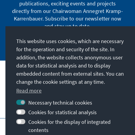
publications, exciting events and projects
directly from our Chairwoman Annegret Kramp-
Karrenbauer. Subscribe to our newsletter now
and stay up to date.
This website uses cookies, which are necessary
Subscribe now
for the operation and security of the site. In
addition, the website collects anonymous user
data for statistical analysis and to display
Our mission
embedded content from external sites. You can
change the cookie settings at any time.
Contact
Read more
Necessary technical cookies
Further offers of the foundation
Cookies for statistical analysis
Cookies for the display of integrated
Imprint
Data protection
Terms of use
contents
Declaration on accessibility