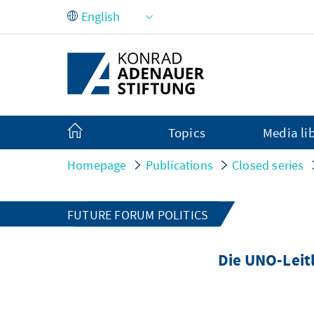
Skip to Main Content
Topics
Media li
Homepage
Publications
Closed series
FUTURE FORUM POLITICS
Die UNO-Leit