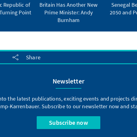
 Republic of
Britain Has Another New
Senegal Be
Turning Point
Prime Minister: Andy
2050 and Po
Burnham
Share
Newsletter
into the latest publications, exciting events and projects 
mp-Karrenbauer. Subscribe to our newsletter now and sta
Subscribe now