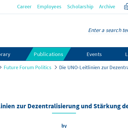
Career
Employees
Scholarship
Archive
brary
Publications
Events
L
Future Forum Politics
Die UNO-Leitlinien zur Dezent
linien zur Dezentralisierung und Stärkung
by