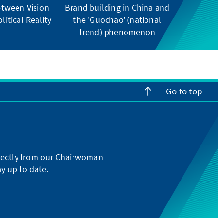
tween Vision
Brand building in China and
litical Reality
the 'Guochao' (national
trend) phenomenon
Go to top
directly from our Chairwoman
y up to date.